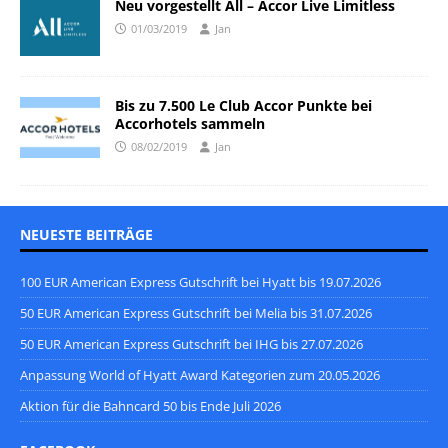
Neu vorgestellt All – Accor Live Limitless
01/03/2019
Jan
Bis zu 7.500 Le Club Accor Punkte bei
Accorhotels sammeln
08/02/2019
Jan
NEUESTE BEITRÄGE
100 EUR American Express Gutschrift bei Hyatt bis 19.07.2026
50 EUR American Express Gutschrift bei Melia bis 31.07.2026
50 EUR American Express Gutschrift bei IHG bis 27.07.2026
Anpassung World of Hyatt Award Kategorien zum 20.05.2026
Aktion für die Bahncard 50 bis Ende Juli 2026