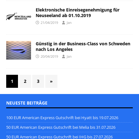
Elektronische Einreisegenehmigung für
Neuseeland ab 01.10.2019
21/04/2019
Jan
Günstig in der Business-Class von Schweden
nach Los Angeles
20/04/2019
Jan
1
2
3
»
NEUESTE BEITRÄGE
100 EUR American Express Gutschrift bei Hyatt bis 19.07.2026
50 EUR American Express Gutschrift bei Melia bis 31.07.2026
50 EUR American Express Gutschrift bei IHG bis 27.07.2026