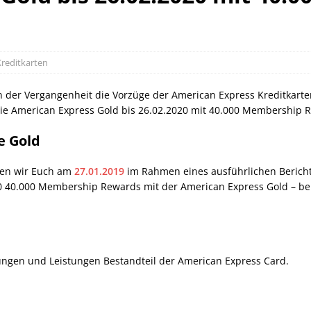
orld of Hyatt Award Kategorien zum 20.05.2026
HOTEL NEWS
ie Bahncard 50 bis Ende Juli 2026
SCHIENE
ican Express Gutschrift bei Hyatt bis 19.07.2026
AMERICAN
Kreditkarten
n der Vergangenheit die Vorzüge der American Express Kreditkarte
die American Express Gold bis 26.02.2020 mit 40.000 Membership R
e Gold
ben wir Euch am
27.01.2019
im Rahmen eines ausführlichen Berichte
020 40.000 Membership Rewards mit der American Express Gold – be
ungen und Leistungen Bestandteil der American Express Card.