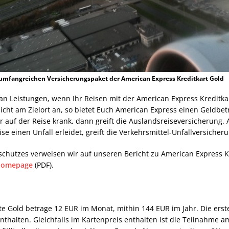
m umfangreichen Versicherungspaket der American Express Kreditkart Gold
 an Leistungen, wenn Ihr Reisen mit der American Express Kreditk
nicht am Zielort an, so bietet Euch American Express einen Geldbe
r auf der Reise krank, dann greift die Auslandsreiseversicherung.
e einen Unfall erleidet, greift die Verkehrsmittel-Unfallversicheru
schutzes verweisen wir auf unseren Bericht zu American Express K
 Homepage
(PDF).
e Gold betrage 12 EUR im Monat, mithin 144 EUR im Jahr. Die erste
 enthalten. Gleichfalls im Kartenpreis enthalten ist die Teilnah