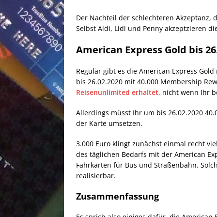
Der Nachteil der schlechteren Akzeptanz, d
Selbst Aldi, Lidl und Penny akzeptzieren d
American Express Gold bis 2
Regulär gibt es die American Express Gold
bis 26.02.2020 mit 40.000 Membership Rew
Reisenunlimited erhaltet
, nicht wenn Ihr 
Allerdings müsst Ihr um bis 26.02.2020 4
der Karte umsetzen.
3.000 Euro klingt zunächst einmal recht vi
des täglichen Bedarfs mit der American Exp
Fahrkarten für Bus und Straßenbahn. Solc
realisierbar.
Zusammenfassung
Es sprich also einiges dafür, die America