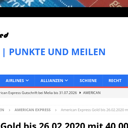
 | PUNKTE UND MEILEN
AIRLINES
ALLIANZEN
SCHIENE
RECHT
can Express Gutschrift bei Melia bis 31.07.2026
AMERICAN
EN
AMERICAN EXPRESS
American Express Gold bis 26.02.2020 
can Express Gutschrift bei IHG bis 27.07.2026
AMERICAN
Gold bis 26.02.2020 mit 40.