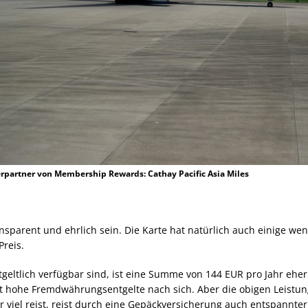
erpartner von Membership Rewards: Cathay Pacific Asia Miles
nsparent und ehrlich sein. Die Karte hat natürlich auch einige wen
Preis.
ntgeltlich verfügbar sind, ist eine Summe von 144 EUR pro Jahr ehe
ht hohe Fremdwährungsentgelte nach sich. Aber die obigen Leistu
 viel reist, reist durch eine Gepäckversicherung auch entspannter