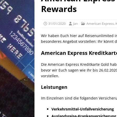
[ 25/04/2026 ]
Anpassung W
Rewards
[ 04/04/2026 ]
Aktion für d
[ 21/05/2026 ]
100 EUR Amer
31/01/2020
Jan
American Express
,
EXPRESS
Wir haben Euch hier auf Reisenunlimited i
besonderes Angebot vorstellen: Ihr könnt 
American Express Kreditkart
Die American Express Kreditkarte Gold ha
bevor wir Euch sagen wie Ihr bis 26.02.2
vorstellen.
Leistungen
Im Einzelnen sind die folgenden Versicher
Verkehrsmittel-Unfallversicherung
Auslandsreise-Krankenversicherung