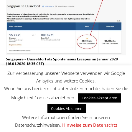
Singapore – Düsseldorf als Spontaneous Escapes im Januar 2020
(16.01.2020 18:35 CET)
Zur Verbesserung unserer Webseite verwenden wir Google
Beachten müsst Ihr indes auch, dass für bestimmte
Anlaytics und weitere Cookies.
Strecken (z.B. die Flüge in der Business-Class nach
Wenn Sie uns hierbei nicht unterstützen möchte, haben Sie die
Frankfurt) nur eine Richtung zu buchen ist. Hier müsst Ihr
für den Hin- oder Rückweg eine andere Variante wählen.
Möglichkeit Cookies abzulehnen.
Cookies Akzeptieren
Dies kann eine oneway zu einer verfügbaren anderen Stadt
sein oder ein regulärer Award.
Cookies Ablehnen
Weitere Informationen finden Sie in unseren
KrisFlyer Meilen
Datenschutzhinweisen.
Hinweise zum Datenschtz