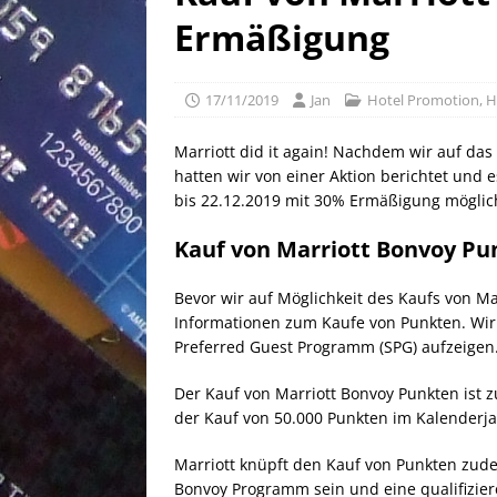
[ 25/04/2026 ]
Anpassung W
Ermäßigung
[ 04/04/2026 ]
Aktion für d
[ 21/05/2026 ]
100 EUR Amer
17/11/2019
Jan
Hotel Promotion
,
H
EXPRESS
Marriott did it again! Nachdem wir auf da
hatten wir von einer Aktion berichtet und e
bis 22.12.2019 mit 30% Ermäßigung möglic
Kauf von Marriott Bonvoy Pu
Bevor wir auf Möglichkeit des Kaufs von M
Informationen zum Kaufe von Punkten. Wir
Preferred Guest Programm (SPG) aufzeigen
Der Kauf von Marriott Bonvoy Punkten ist z
der Kauf von 50.000 Punkten im Kalenderjah
Marriott knüpft den Kauf von Punkten zud
Bonvoy Programm sein und eine qualifizier