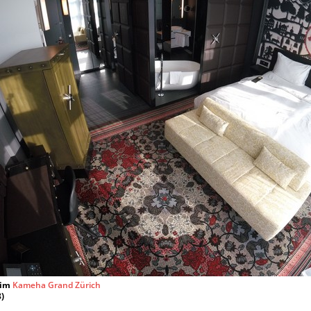
 im
Kameha Grand Zürich
)