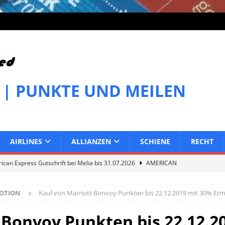
 | PUNKTE UND MEILEN
AIRLINES
ALLIANZEN
SCHIENE
RECHT
can Express Gutschrift bei Melia bis 31.07.2026
AMERICAN
OTION
Kauf von Marriott Bonvoy Punkten bis 22.12.2019 mit 30% Er
can Express Gutschrift bei IHG bis 27.07.2026
AMERICAN
 Bonvoy Punkten bis 22.12.2