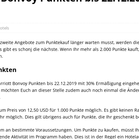
orld of Hyatt Award Kategorien zum 20.05.2026
HOTEL NEWS
ie Bahncard 50 bis Ende Juli 2026
SCHIENE
ican Express Gutschrift bei Hyatt bis 19.07.2026
AMERICAN
otels
s zweite Angebote zum Punktekauf länger warten musst, werden die 
s gibt es schonj die nächste. Wenn Ihr mehr als 2.000 Punkte kauft
h.
nkten
arriott Bonvoy Punkten bis 22.12.2019 mit 30% Ermäßigung eingehe
 möchten Euch an dieser Stelle zudem auch noch einmal die Ände
.
um Preis von 12,50 USD für 1.000 Punkte möglich. Es gibt keinen Ra
r möglich. Dies gilt übrigens auch für Punkte, die Ihr geschenkt
em an bestimmte Voraussetzungen. Um Punkte zu kaufen, müsst Ihr
ende Aktivität im Programm haben. Dies ist in der Regel ein Hotel