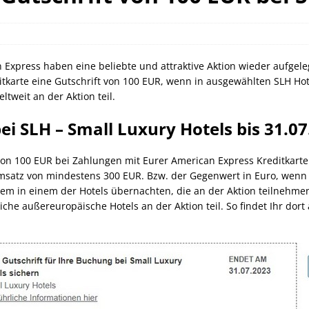
orld of Hyatt Award Kategorien zum 20.05.2026
HOTEL NEWS
ie Bahncard 50 bis Ende Juli 2026
SCHIENE
ican Express Gutschrift bei Hyatt bis 19.07.2026
AMERICAN
 Express haben eine beliebte und attraktive Aktion wieder aufgelegt
itkarte eine Gutschrift von 100 EUR, wenn in ausgewählten SLH Ho
tweit an der Aktion teil.
ei SLH – Small Luxury Hotels bis 31.0
t von 100 EUR bei Zahlungen mit Eurer American Express Kreditkarte 
 Umsatz von mindestens 300 EUR. Bzw. der Gegenwert in Euro, wenn 
m in einem der Hotels übernachten, die an der Aktion teilnehmen. 
he außereuropäische Hotels an der Aktion teil. So findet Ihr dort a