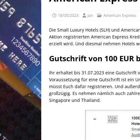
[ 25/04/2026 ]
Anpassung W
[ 04/04/2026 ]
Aktion für d
18/05/2023
Jan
American Express
[ 21/05/2026 ]
100 EUR Amer
Die Small Luxury Hotels (SLH) und American
EXPRESS
Aktion registrierten American Express Kred
erzielt wird. Und diesmal nehmen Hotels wel
Gutschrift von 100 EUR b
Ihr erhaltet bis 31.07.2023 eine Gutschrif
Voraussetzung für eine Gutschrift ist ein
müsst Euch dafür registrieren. Und außerde
großzügig. Es nehmen nämlich auch zahlreic
Singapore und Thailand.