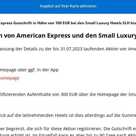
xpress Gutschrift in Höhe von 100 EUR bei den Small Luxury Hotels SLH bis
von American Express und den Small Luxury 
sung der Details zu der bis 31.07.2023 laufenden Aktion von Ame
omepage oder ggf. in der App
 Homepage
ifizierenden Aufenthalte von 300 EUR über die Homepage der Smal
lick auf die teilnehmenden Hotels ist dies allerdings auf die Sum
mer begrenzt, die sich für diese Aktion registrieren. Die Gutschrift
ung erfolgt ist. Im Einzelfall kann es aber bis zu 90 Tage nach Ak