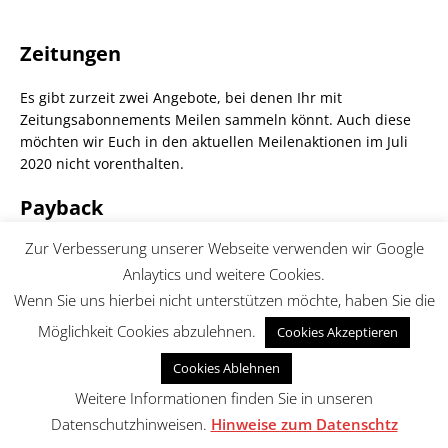
Zeitungen
Es gibt zurzeit zwei Angebote, bei denen Ihr mit
Zeitungsabonnements Meilen sammeln könnt. Auch diese
möchten wir Euch in den aktuellen Meilenaktionen im Juli
2020 nicht vorenthalten.
Payback
Zur Verbesserung unserer Webseite verwenden wir Google
Wir haben uns entschlossen mit Beginn der Übersicht über
die aktuellen Meilenaktionen im Juni 2020 Euch Payback
Anlaytics und weitere Cookies.
Aktionen in einem eigenen Bereich vorzustellen.
Wenn Sie uns hierbei nicht unterstützen möchte, haben Sie die
Gegenwärtig gibt es hier aber – abgesehen von den
Möglichkeit Cookies abzulehnen.
Cookies Akzeptieren
regulären Aktionen auf der Homepage von Payback – keine
besonderen Aktion in Zusammenhang mit dem Sammeln
Cookies Ablehnen
von Punkten und Meilen.
Weitere Informationen finden Sie in unseren
Kreditkarten
Datenschutzhinweisen.
Hinweise zum Datenschtz