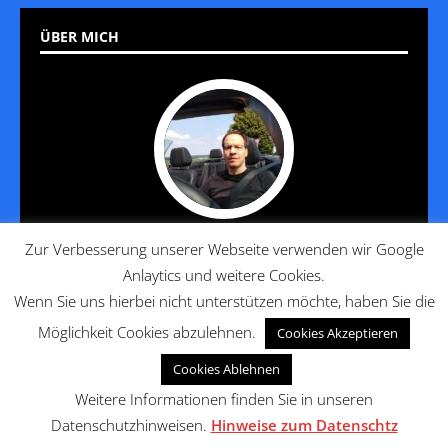
ÜBER MICH
Zur Verbesserung unserer Webseite verwenden wir Google
Jan reist seit 20 Jahren und hat es gelernt, diese Reise so
Anlaytics und weitere Cookies.
angenehm wie möglich zu gestalten. Die häufigen Fragen von
Kollegen, Freunden und Bekannten führten zu den
Wenn Sie uns hierbei nicht unterstützen möchte, haben Sie die
Gründungen von Reisenunlimited und Hotels-and-Travel.
Möglichkeit Cookies abzulehnen.
Cookies Akzeptieren
Cookies Ablehnen
Weitere Informationen finden Sie in unseren
Datenschutzhinweisen.
Hinweise zum Datenschtz
Copyright © 2026 | MH Magazine WordPress Theme von
MH Themes