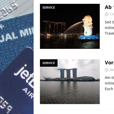
Ab 
SERVICE
17
Seit 
initi
Trave
Vor
SERVICE
28
Am 08
initi
Euch