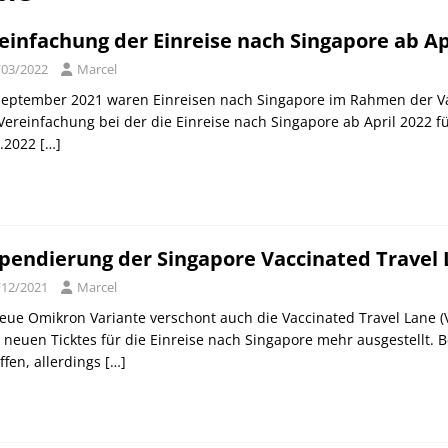
can Express Gutschrift bei IHG bis 27.07.2026
AMERICAN
einfachung der Einreise nach Singapore ab Ap
/03/2022
Marcel
orld of Hyatt Award Kategorien zum 20.05.2026
HOTEL NEWS
September 2021 waren Einreisen nach Singapore im Rahmen der Vac
sche Bahn Gutscheine mit Koppers bis 01.12.2026
SCHIENE
Vereinfachung bei der die Einreise nach Singapore ab April 2022 
4.2022
[…]
pendierung der Singapore Vaccinated Travel 
/12/2021
Marcel
eue Omikron Variante verschont auch die Vaccinated Travel Lane (
 neuen Ticktes für die Einreise nach Singapore mehr ausgestellt. Be
ffen, allerdings
[…]