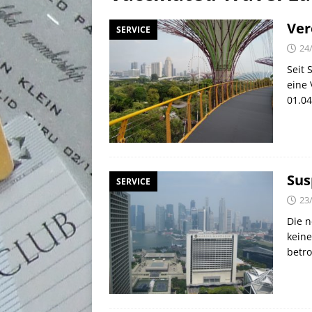
[ 02/05/2026 ]
50 EUR Ameri
Ver
SERVICE
EXPRESS
24
[ 25/04/2026 ]
Anpassung W
Seit 
[ 03/08/2026 ]
10 EUR Deut
eine 
01.0
Sus
SERVICE
23
Die n
keine
betro