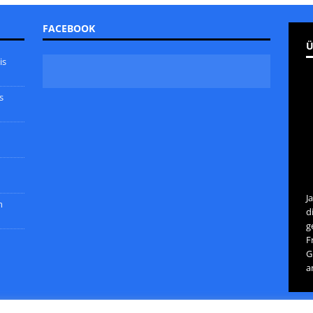
FACEBOOK
Ü
is
s
J
m
d
g
F
G
a