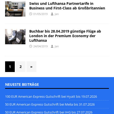
Swiss und Lufthansa Partnertarife in
Business und First-Class ab Großbritannien
01/05/2019
Jan
Buchbar bis 28.04.2019 günstige Flüge ab
London in der Premium Economy der
Lufthansa
24/04/2019
Jan
1
2
»
NEUESTE BEITRÄGE
100 EUR American Express Gutschrift bei Hyatt bis 19.07.2026
50 EUR American Express Gutschrift bei Melia bis 31.07.2026
50 EUR American Express Gutschrift bei IHG bis 27.07.2026