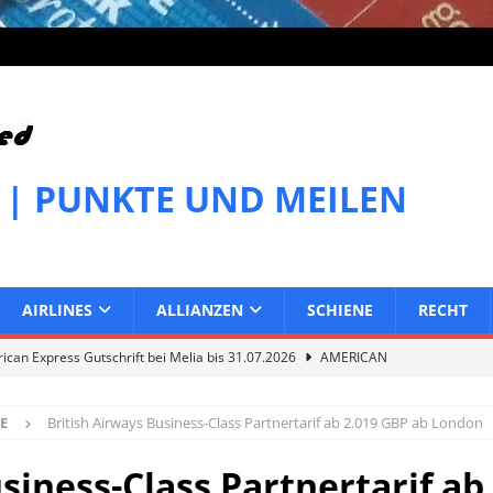
 | PUNKTE UND MEILEN
AIRLINES
ALLIANZEN
SCHIENE
RECHT
can Express Gutschrift bei Melia bis 31.07.2026
AMERICAN
E
British Airways Business-Class Partnertarif ab 2.019 GBP ab London
can Express Gutschrift bei IHG bis 27.07.2026
AMERICAN
siness-Class Partnertarif ab