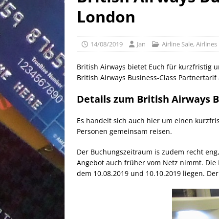
[ 25/04/2026 ]
Anpassung W
London
[ 04/04/2026 ]
Aktion für d
[ 21/05/2026 ]
100 EUR Amer
14/08/2019
Jan
Airline Sale
,
Airlines
EXPRESS
British Airways bietet Euch für kurzfristi
British Airways Business-Class Partnertarif
Details zum British Airways 
Es handelt sich auch hier um einen kurzfris
Personen gemeinsam reisen.
Der Buchungszeitraum is zudem recht en
Angebot auch früher vom Netz nimmt. Die H
dem 10.08.2019 und 10.10.2019 liegen. Der R