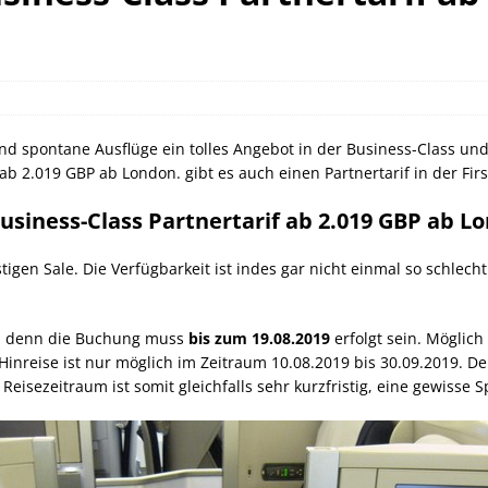
orld of Hyatt Award Kategorien zum 20.05.2026
HOTEL NEWS
ie Bahncard 50 bis Ende Juli 2026
SCHIENE
ican Express Gutschrift bei Hyatt bis 19.07.2026
AMERICAN
g und spontane Ausflüge ein tolles Angebot in der Business-Class u
 ab 2.019 GBP ab London. gibt es auch einen Partnertarif in der Fir
Business-Class Partnertarif ab 2.019 GBP ab L
tigen Sale. Die Verfügbarkeit ist indes gar nicht einmal so schlec
g, denn die Buchung muss
bis zum 19.08.2019
erfolgt sein. Möglich 
inreise ist nur möglich im Zeitraum 10.08.2019 bis 30.09.2019. D
eisezeitraum ist somit gleichfalls sehr kurzfristig, eine gewisse S