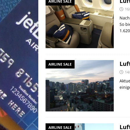
Luf
AIRLINE SALE
16
Nach 
So bi
1.62
Luf
AIRLINE SALE
14
Aktue
einig
Luf
AIRLINE SALE