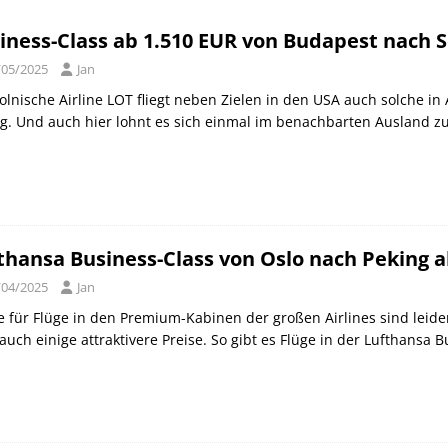
orld of Hyatt Award Kategorien zum 20.05.2026
HOTEL NEWS
iness-Class ab 1.510 EUR von Budapest nach 
ie Bahncard 50 bis Ende Juli 2026
SCHIENE
/05/2025
Jan
ican Express Gutschrift bei Hyatt bis 19.07.2026
AMERICAN
olnische Airline LOT fliegt neben Zielen in den USA auch solche in 
g. Und auch hier lohnt es sich einmal im benachbarten Ausland z
thansa Business-Class von Oslo nach Peking a
/04/2025
Jan
e für Flüge in den Premium-Kabinen der großen Airlines sind leide
auch einige attraktivere Preise. So gibt es Flüge in der Lufthansa 