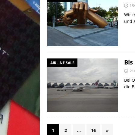
13
Wir m
und a
Bis
AIRLINE SALE
21
Bei Q
die B
1
2
…
16
»