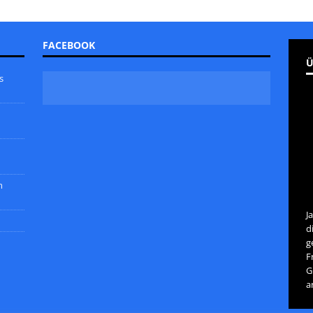
FACEBOOK
Ü
s
m
J
d
g
F
G
a