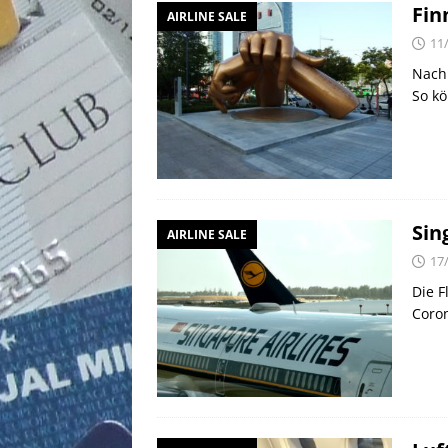
Fin
AIRLINE SALE
11
Nach 
So kö
Sin
AIRLINE SALE
17
Die F
Coron