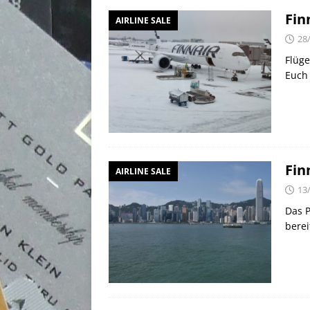
Fin
AIRLINE SALE
28
Flüge
Euch 
Fin
AIRLINE SALE
13
Das P
berei