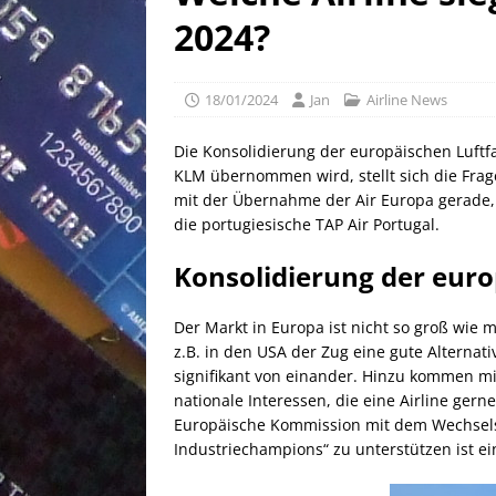
[ 02/05/2026 ]
50 EUR Ameri
2024?
EXPRESS
[ 25/04/2026 ]
Anpassung W
18/01/2024
Jan
Airline News
[ 03/08/2026 ]
10 EUR Deut
Die Konsolidierung der europäischen Luft
KLM übernommen wird, stellt sich die Frag
mit der Übernahme der Air Europa gerade, 
die portugiesische TAP Air Portugal.
Konsolidierung der euro
Der Markt in Europa ist nicht so groß wie 
z.B. in den USA der Zug eine gute Alternat
signifikant von einander. Hinzu kommen mi
nationale Interessen, die eine Airline gerne
Europäische Kommission mit dem Wechsels
Industriechampions“ zu unterstützen ist ei