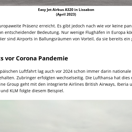
Easy Jet Airbus A320 in Lissabon
(April 2023)
uropaweite Präsenz erreicht. Es gibt jedoch nach wie vor keine pan
on entscheidender Bedeutung. Nur wenige Flughäfen in Europa kö
er sind Airports in Ballungsräumen von Vorteil, da sie bereits ei
its vor Corona Pandemie
opäischen Luftfahrt lag auch vor 2024 schon immer darin national
behalten. Zubringer erfolgten wechselseitig. Die Lufthansa hat di
rline Group geht mit den integrierte Airlines British Airways, Iberi
und KLM folgte diesem Beispiel.