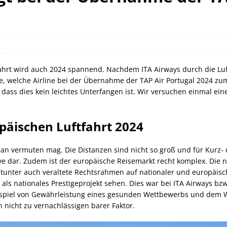
can Express Gutschrift bei IHG bis 27.07.2026
AMERICAN
orld of Hyatt Award Kategorien zum 20.05.2026
HOTEL NEWS
sche Bahn Gutscheine mit Koppers bis 01.12.2026
SCHIENE
fahrt wird auch 2024 spannend. Nachdem ITA Airways durch die Lu
e, welche Airline bei der Übernahme der TAP Air Portugal 2024 zu
dass dies kein leichtes Unterfangen ist. Wir versuchen einmal ein
päischen Luftfahrt 2024
man vermuten mag. Die Distanzen sind nicht so groß und für Kurz- u
ive dar. Zudem ist der europäische Reisemarkt recht komplex. Die 
tunter auch veraltete Rechtsrahmen auf nationaler und europäisch
 als nationales Prestigeprojekt sehen. Dies war bei ITA Airways bzw.
piel von Gewährleistung eines gesunden Wettbewerbs und dem Wu
n nicht zu vernachlässigen barer Faktor.