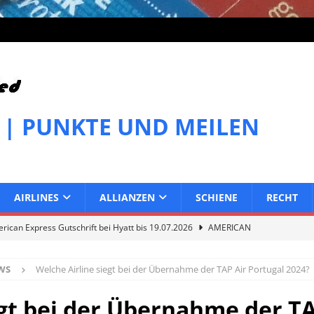
 | PUNKTE UND MEILEN
AIRLINES
ALLIANZEN
SCHIENE
RECHT
ican Express Gutschrift bei Hyatt bis 19.07.2026
AMERICAN
WS
Welche Airline siegt bei der Übernahme der TAP Air Portugal 2024?
can Express Gutschrift bei Melia bis 31.07.2026
AMERICAN
egt bei der Übernahme der TA