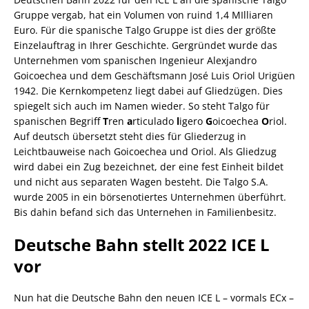
Gruppe vergab, hat ein Volumen von ruind 1,4 MIlliaren
Euro. Für die spanische Talgo Gruppe ist dies der größte
Einzelauftrag in Ihrer Geschichte. Gergründet wurde das
Unternehmen vom spanischen Ingenieur Alexjandro
Goicoechea und dem Geschäftsmann José Luis Oriol Urigüen
1942. Die Kernkompetenz liegt dabei auf Gliedzügen. Dies
spiegelt sich auch im Namen wieder. So steht Talgo für
spanischen Begriff
T
ren
a
rticulado
l
igero
G
oicoechea
O
riol.
Auf deutsch übersetzt steht dies für Gliederzug in
Leichtbauweise nach Goicoechea und Oriol. Als Gliedzug
wird dabei ein Zug bezeichnet, der eine fest Einheit bildet
und nicht aus separaten Wagen besteht. Die Talgo S.A.
wurde 2005 in ein börsenotiertes Unternehmen überführt.
Bis dahin befand sich das Unternehen in Familienbesitz.
Deutsche Bahn stellt 2022 ICE L
vor
Nun hat die Deutsche Bahn den neuen ICE L – vormals ECx –