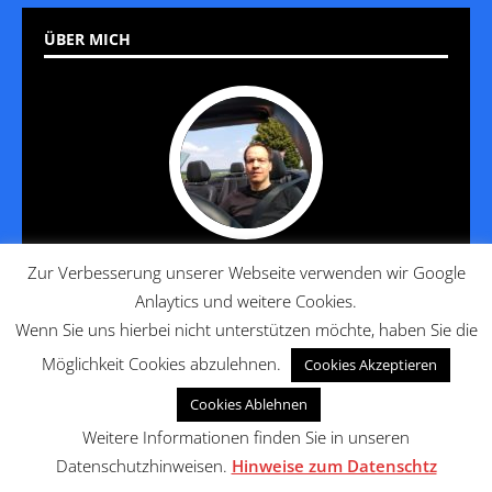
ÜBER MICH
Zur Verbesserung unserer Webseite verwenden wir Google
Jan reist seit 20 Jahren und hat es gelernt, diese Reise so
Anlaytics und weitere Cookies.
angenehm wie möglich zu gestalten. Die häufigen Fragen von
Kollegen, Freunden und Bekannten führten zu den
Wenn Sie uns hierbei nicht unterstützen möchte, haben Sie die
Gründungen von Reisenunlimited und Hotels-and-Travel.
Möglichkeit Cookies abzulehnen.
Cookies Akzeptieren
Cookies Ablehnen
Weitere Informationen finden Sie in unseren
Datenschutzhinweisen.
Hinweise zum Datenschtz
Copyright © 2026 | MH Magazine WordPress Theme von
MH Themes