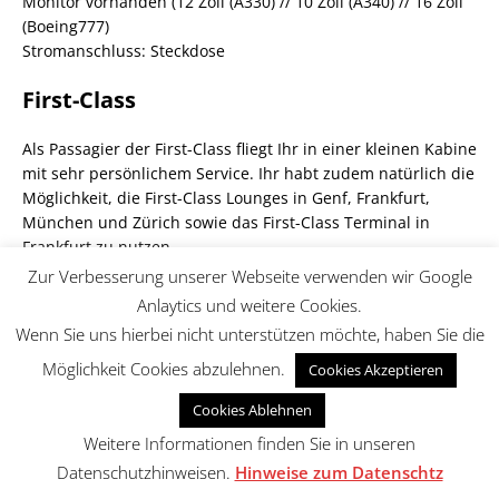
Monitor vorhanden (12 Zoll (A330) // 10 Zoll (A340) // 16 Zoll
(Boeing777)
Stromanschluss: Steckdose
First-Class
Als Passagier der First-Class fliegt Ihr in einer kleinen Kabine
mit sehr persönlichem Service. Ihr habt zudem natürlich die
Möglichkeit, die First-Class Lounges in Genf, Frankfurt,
München und Zürich sowie das First-Class Terminal in
Frankfurt zu nutzen.
Zur Verbesserung unserer Webseite verwenden wir Google
Lufthansa
Anlaytics und weitere Cookies.
Wenn Sie uns hierbei nicht unterstützen möchte, haben Sie die
Die First-Class ist gleichfalls in allen Flugzeugen der
Möglichkeit Cookies abzulehnen.
Lufthansa im Wesentlichen gleich. Unterschiede ergeben
Cookies Akzeptieren
sich hingegen in der Art der Anordnung und der Lage. Der
Cookies Ablehnen
Sitz bietet Euch jedenfalls einen Sitzabstand von 81 inch
Weitere Informationen finden Sie in unseren
(205 cm) und lässt sich in ein ebenso langes Bett
verwandelt. Die Sitzbreite beträgt demgegenüber
Datenschutzhinweisen.
Hinweise zum Datenschtz
komfortable 31 inch (78 cm).