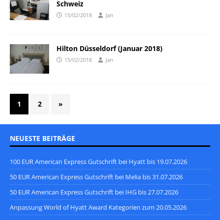
Schweiz
15/02/2018
Jan
Hilton Düsseldorf (Januar 2018)
15/02/2018
Jan
1
2
»
NEUESTE BEITRÄGE
100 EUR American Express Gutschrift bei Hyatt bis 19.07.2026
50 EUR American Express Gutschrift bei Melia bis 31.07.2026
50 EUR American Express Gutschrift bei IHG bis 27.07.2026
Anpassung World of Hyatt Award Kategorien zum 20.05.2026