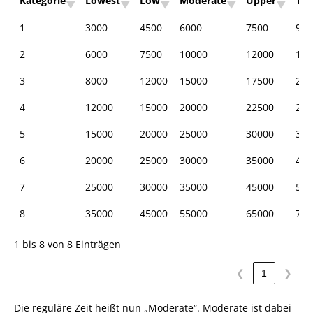
Kategorie
Lowest
Low
Moderate
Upper
To
1
3000
4500
6000
7500
900
2
6000
7500
10000
12000
150
3
8000
12000
15000
17500
200
4
12000
15000
20000
22500
250
5
15000
20000
25000
30000
350
6
20000
25000
30000
35000
400
7
25000
30000
35000
45000
550
8
35000
45000
55000
65000
750
1 bis 8 von 8 Einträgen
❮
1
❯
Die reguläre Zeit heißt nun „Moderate“. Moderate ist dabei