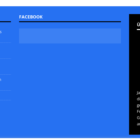
FACEBOOK
Ü
s
m
J
d
g
F
G
a