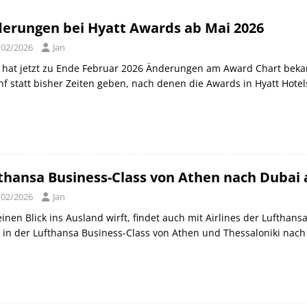
orld of Hyatt Award Kategorien zum 20.05.2026
HOTEL NEWS
erungen bei Hyatt Awards ab Mai 2026
ie Bahncard 50 bis Ende Juli 2026
SCHIENE
/02/2026
Jan
ican Express Gutschrift bei Hyatt bis 19.07.2026
AMERICAN
 hat jetzt zu Ende Februar 2026 Änderungen am Award Chart beka
nf statt bisher Zeiten geben, nach denen die Awards in Hyatt Hote
thansa Business-Class von Athen nach Dubai 
/02/2026
Jan
inen Blick ins Ausland wirft, findet auch mit Airlines der Lufthansa 
 in der Lufthansa Business-Class von Athen und Thessaloniki nach