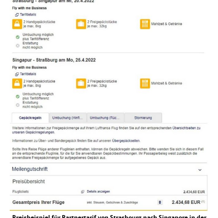
Preisbeispiel für Partnertarif von Strasbourg nach Singapore in der