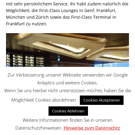
mit sehr persönlichem Service. Ihr habt zudem natürlich die
Möglichkeit, die First-Class Lounges in Genf, Frankfurt,
München und Zürich sowie das First-Class Terminal in
Frankfurt zu nutzen.
Zur Verbesserung unserer Webseite verwenden wir Google
Anlaytics und weitere Cookies.
Wenn Sie uns hierbei nicht unterstützen möchte, haben Sie die
Möglichkeit Cookies abzulehnen.
Cookies Akzeptieren
Cookies Ablehnen
Weitere Informationen finden Sie in unseren
Datenschutzhinweisen.
Hinweise zum Datenschtz
Die First Class Lounge der Swiss in Terminal E für Gäste der Swiss
First Class oder auf Zubringer zu Lufthansa First Class ab Frankfurt