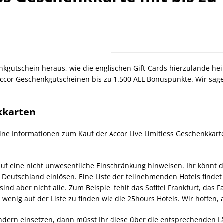
orld of Hyatt Award Kategorien zum 20.05.2026
HOTEL NEWS
ie Bahncard 50 bis Ende Juli 2026
SCHIENE
ican Express Gutschrift bei Hyatt bis 19.07.2026
AMERICAN
enkgutschein heraus, wie die englischen Gift-Cards hierzulande hei
Accor Geschenkgutscheinen bis zu 1.500 ALL Bonuspunkte. Wir sagen
kkarten
ne Informationen zum Kauf der Accor Live Limitless Geschenkkarte
 auf eine nicht unwesentliche Einschränkung hinweisen. Ihr könnt
Deutschland einlösen. Eine Liste der teilnehmenden Hotels findet I
s sind aber nicht alle. Zum Beispiel fehlt das Sofitel Frankfurt, d
enig auf der Liste zu finden wie die 25hours Hotels. Wir hoffen, a
dern einsetzen, dann müsst Ihr diese über die entsprechenden Lä