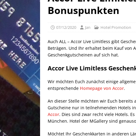
[ 25/04/2026 ]
Anpassung W
Bonuspunkten
[ 04/04/2026 ]
Aktion für d
[ 21/05/2026 ]
100 EUR Amer
07/12/2020
Jan
Hotel Promotion
EXPRESS
Auch ALL – Accor Live Limitless gibt Gesch
Beträgen. Und Ihr erhaltet beim Kauf von 
Geschenkgutscheinen auf sich hat.
Accor Live Limitless Geschen
Wir möchten Euch zunächst einige allgemei
entsprechende
Homepage von Accor
.
An dieser Stelle möchten wir Euch bereits
Gutscheine nur in teilnehmenden Hotels in 
Accor
. Dies sind zwar recht viele Hotels. E
München. Hotel der MGallery sind genauso w
Möchtet Ihr Geschenkkarten in anderen Län