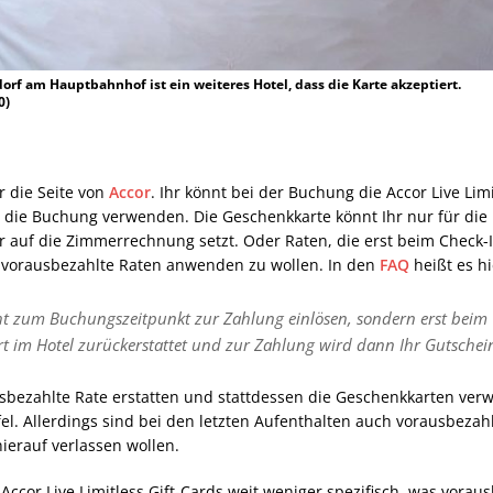
orf am Hauptbahnhof ist ein weiteres Hotel, dass die Karte akzeptiert.
0)
r die Seite von
Accor
. Ihr könnt bei der Buchung die Accor Live Lim
für die Buchung verwenden. Die Geschenkkarte könnt Ihr nur für di
hr auf die Zimmerrechnung setzt. Oder Raten, die erst beim Check
r vorausbezahlte Raten anwenden zu wollen. In den
FAQ
heißt es hi
t zum Buchungszeitpunkt zur Zahlung einlösen, sondern erst beim 
im Hotel zurückerstattet und zur Zahlung wird dann Ihr Gutschein
bezahlte Rate erstatten und stattdessen die Geschenkkarten verwe
el. Allerdings sind bei den letzten Aufenthalten auch vorausbeza
ierauf verlassen wollen.
n Accor Live Limitless Gift-Cards weit weniger spezifisch, was vora