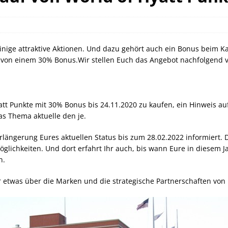
orld of Hyatt Award Kategorien zum 20.05.2026
HOTEL NEWS
ie Bahncard 50 bis Ende Juli 2026
SCHIENE
ican Express Gutschrift bei Hyatt bis 19.07.2026
AMERICAN
einige attraktive Aktionen. Und dazu gehört auch ein Bonus beim K
Ihr von einem 30% Bonus.Wir stellen Euch das Angebot nachfolgend v
yatt Punkte mit 30% Bonus bis 24.11.2020 zu kaufen, ein Hinweis 
das Thema aktuelle den je.
rlängerung Eures aktuellen Status bis zum 28.02.2022 informiert. D
glichkeiten. Und dort erfahrt Ihr auch, bis wann Eure in diesem J
n.
 etwas über die Marken und die strategische Partnerschaften von 