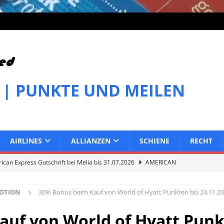
 | PUNKTE UND MEILEN
AIRLINES
ALLIANZEN
SCHIENE
RECHT
can Express Gutschrift bei Melia bis 31.07.2026
AMERICAN
OTION
30% Bonus beim Kauf von World of Hyatt Punkten bis 24.11.2
can Express Gutschrift bei IHG bis 27.07.2026
AMERICAN
uf von World of Hyatt Punkt