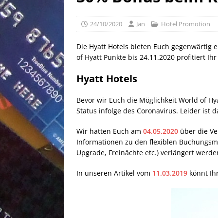
[ 25/04/2026 ]
Anpassung W
[ 04/04/2026 ]
Aktion für d
24/10/2020
Jan
Hotel Promotion
[ 21/05/2026 ]
100 EUR Amer
Die Hyatt Hotels bieten Euch gegenwärtig 
EXPRESS
of Hyatt Punkte bis 24.11.2020 profitiert 
Hyatt Hotels
Bevor wir Euch die Möglichkeit World of H
Status infolge des Coronavirus. Leider ist 
Wir hatten Euch am
04.05.2020
über die Ve
Informationen zu den flexiblen Buchungsmö
Upgrade, Freinächte etc.) verlängert werde
In unseren Artikel vom
11.03.2019
könnt Ihr