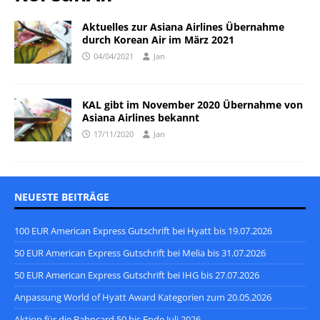
Aktuelles zur Asiana Airlines Übernahme
durch Korean Air im März 2021
04/04/2021
Jan
KAL gibt im November 2020 Übernahme von
Asiana Airlines bekannt
17/11/2020
Jan
NEUESTE BEITRÄGE
100 EUR American Express Gutschrift bei Hyatt bis 19.07.2026
50 EUR American Express Gutschrift bei Melia bis 31.07.2026
50 EUR American Express Gutschrift bei IHG bis 27.07.2026
Anpassung World of Hyatt Award Kategorien zum 20.05.2026
Aktion für die Bahncard 50 bis Ende Juli 2026