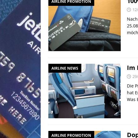
100
AIRLINE PROMOTION
12
Nach 
25.08
möch
Im 
AIRLINE NEWS
29
Die P
hat E
Was 
Dop
AIRLINE PROMOTION