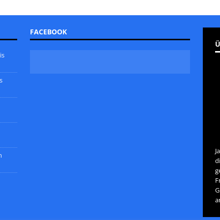
FACEBOOK
Ü
is
s
J
m
d
g
F
G
a