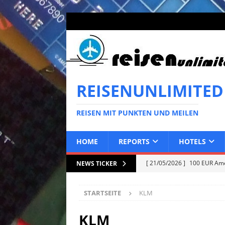
REISENUNLIMITED
REISEN MIT PUNKTEN UND MEILEN
HOME
REPORTS
HOTELS
[ 21/05/2026 ]
100 EUR Amer
NEWS TICKER
EXPRESS
STARTSEITE
KLM
[ 10/05/2026 ]
50 EUR Ameri
EXPRESS
KLM