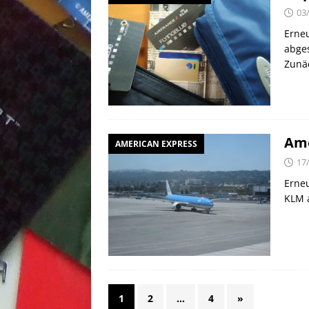
03
Erneu
abges
Zunä
Ame
AMERICAN EXPRESS
17
Erneu
KLM a
1
2
…
4
»