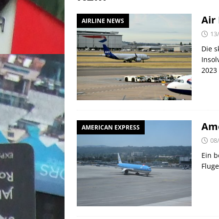
[ 02/05/2026 ]
50 EUR Ameri
Air
AIRLINE NEWS
EXPRESS
13
[ 25/04/2026 ]
Anpassung W
Die s
[ 03/08/2026 ]
10 EUR Deut
Insol
2023
Ame
AMERICAN EXPRESS
08
Ein b
Fluge