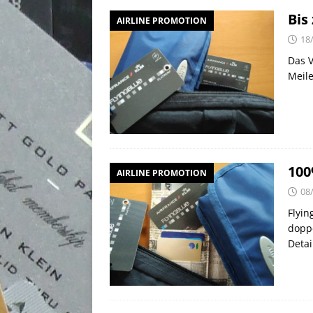
Bis
AIRLINE PROMOTION
18
Das V
Meile
100
AIRLINE PROMOTION
08
Flyin
doppe
Detai