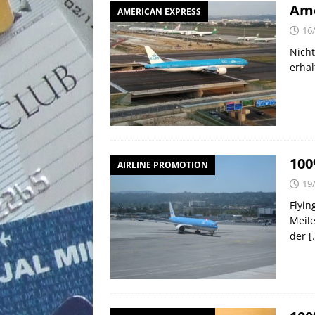
Ame
AMERICAN EXPRESS
16
Nicht
erhal
100
AIRLINE PROMOTION
19
Flyin
Meile
der
[