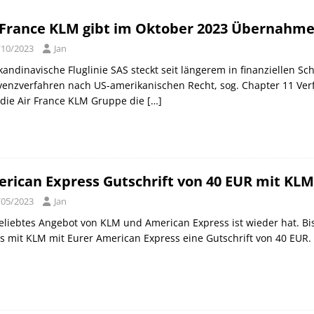
can Express Gutschrift bei IHG bis 27.07.2026
AMERICAN
 France KLM gibt im Oktober 2023 Übernahme
/10/2023
Jan
orld of Hyatt Award Kategorien zum 20.05.2026
HOTEL NEWS
kandinavische Fluglinie SAS steckt seit längerem in finanziellen Schw
sche Bahn Gutscheine mit Koppers bis 01.12.2026
SCHIENE
venzverfahren nach US-amerikanischen Recht, sog. Chapter 11 Ver
 die Air France KLM Gruppe die
[…]
rican Express Gutschrift von 40 EUR mit KLM 
/05/2023
Jan
eliebtes Angebot von KLM und American Express ist wieder hat. Bi
s mit KLM mit Eurer American Express eine Gutschrift von 40 EUR.