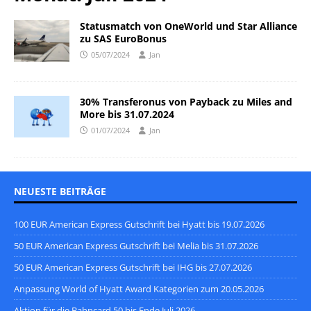
Statusmatch von OneWorld und Star Alliance
zu SAS EuroBonus
05/07/2024
Jan
30% Transferonus von Payback zu Miles and
More bis 31.07.2024
01/07/2024
Jan
NEUESTE BEITRÄGE
100 EUR American Express Gutschrift bei Hyatt bis 19.07.2026
50 EUR American Express Gutschrift bei Melia bis 31.07.2026
50 EUR American Express Gutschrift bei IHG bis 27.07.2026
Anpassung World of Hyatt Award Kategorien zum 20.05.2026
Aktion für die Bahncard 50 bis Ende Juli 2026