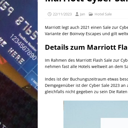
[ 25/04/2026 ]
Anpassung W
[ 04/04/2026 ]
Aktion für d
22/11/2023
Jan
Hotel Sale
[ 21/05/2026 ]
100 EUR Amer
Marriott legt auch 2021 einen Sale zur Cybe
EXPRESS
Variante der Boinvoy Escapes und gilt welt
Details zum Marriott Fl
Im Rahmen des Marriott Flash Sale zur Cybe
nehmen fast alle Hotels weltweit an dem Sa
Indes ist der Buchungszeitraum etwas beschr
Demgegenüber ist der Cyber Sale 2023 an a
gleichfalls nicht gegeben zu sein Die Rate