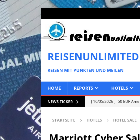
REISENUNLIMITED
REISEN MIT PUNKTEN UND MEILEN
HOME
REPORTS
HOTELS
[ 10/05/2026 ]
50 EUR Ameri
NEWS TICKER
EXPRESS
STARTSEITE
HOTELS
HOTEL SALE
[ 02/05/2026 ]
50 EUR Ameri
EXPRESS
Marriott Cyber Sal