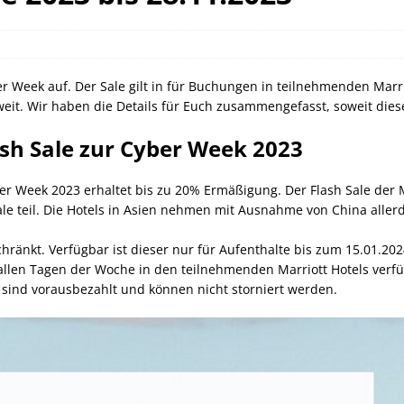
orld of Hyatt Award Kategorien zum 20.05.2026
HOTEL NEWS
ie Bahncard 50 bis Ende Juli 2026
SCHIENE
ican Express Gutschrift bei Hyatt bis 19.07.2026
AMERICAN
r Week auf. Der Sale gilt in für Buchungen in teilnehmenden Marrio
weit. Wir haben die Details für Euch zusammengefasst, soweit dies
ash Sale zur Cyber Week 2023
r Week 2023 erhaltet bis zu 20% Ermäßigung. Der Flash Sale der Ma
le teil. Die Hotels in Asien nehmen mit Ausnahme von China allerdi
änkt. Verfügbar ist dieser nur für Aufenthalte bis zum 15.01.2024.
llen Tagen der Woche in den teilnehmenden Marriott Hotels verfü
n sind vorausbezahlt und können nicht storniert werden.