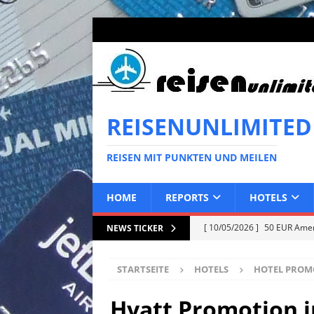
REISENUNLIMITED
REISEN MIT PUNKTEN UND MEILEN
HOME
REPORTS
HOTELS
[ 10/05/2026 ]
50 EUR Ameri
NEWS TICKER
EXPRESS
STARTSEITE
HOTELS
HOTEL PROM
[ 02/05/2026 ]
50 EUR Ameri
EXPRESS
Hyatt Promotion i