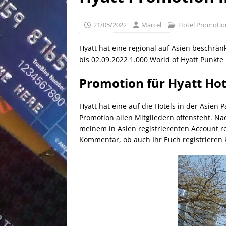
[ 25/04/2026 ]
Anpassung W
[ 04/04/2026 ]
Aktion für d
21/05/2022
Marcel
Hotel Promotio
[ 21/05/2026 ]
100 EUR Amer
Hyatt hat eine regional auf Asien beschrä
EXPRESS
bis 02.09.2022 1.000 World of Hyatt Punkte
Promotion für Hyatt Hot
Hyatt hat eine auf die Hotels in der Asien
Promotion allen Mitgliedern offensteht. Nac
meinem in Asien registrierenten Account r
Kommentar, ob auch Ihr Euch registrieren 