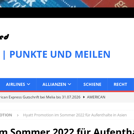
 | PUNKTE UND MEILEN
AIRLINES
ALLIANZEN
SCHIENE
RECHT
can Express Gutschrift bei Melia bis 31.07.2026
AMERICAN
OTION
Hyatt Promotion im Sommer 2022 für Aufenthalte in Asien
can Express Gutschrift bei IHG bis 27.07.2026
AMERICAN
m Sommer 2022 für Aufentha