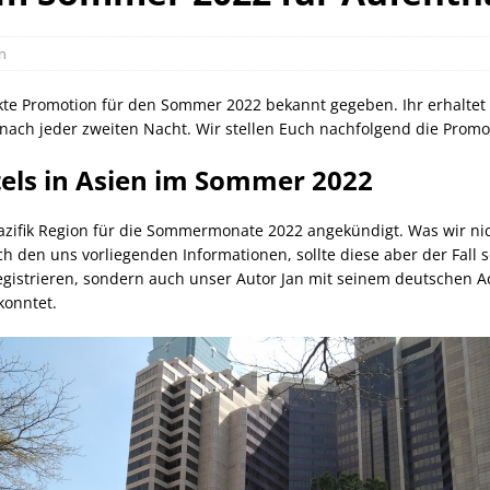
orld of Hyatt Award Kategorien zum 20.05.2026
HOTEL NEWS
ie Bahncard 50 bis Ende Juli 2026
SCHIENE
n
ican Express Gutschrift bei Hyatt bis 19.07.2026
AMERICAN
nkte Promotion für den Sommer 2022 bekannt gegeben. Ihr erhaltet 
 nach jeder zweiten Nacht. Wir stellen Euch nachfolgend die Promo
els in Asien im Sommer 2022
 Pazifik Region für die Sommermonate 2022 angekündigt. Was wir ni
h den uns vorliegenden Informationen, sollte diese aber der Fall se
egistrieren, sondern auch unser Autor Jan mit seinem deutschen A
konntet.