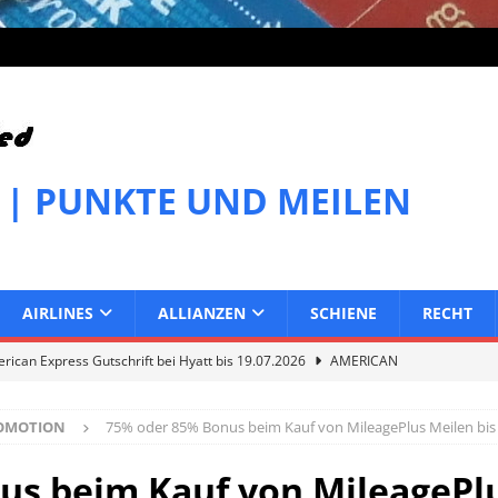
 | PUNKTE UND MEILEN
AIRLINES
ALLIANZEN
SCHIENE
RECHT
ican Express Gutschrift bei Hyatt bis 19.07.2026
AMERICAN
ROMOTION
75% oder 85% Bonus beim Kauf von MileagePlus Meilen bis 
can Express Gutschrift bei Melia bis 31.07.2026
AMERICAN
s beim Kauf von MileagePlu