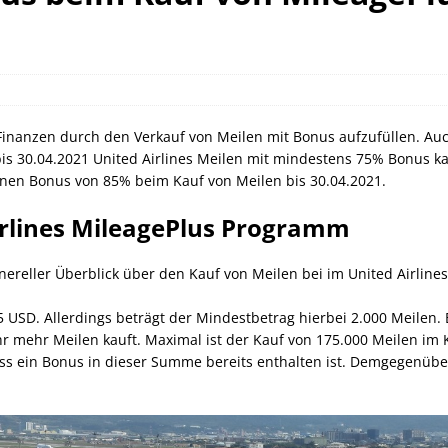
can Express Gutschrift bei IHG bis 27.07.2026
AMERICAN
orld of Hyatt Award Kategorien zum 20.05.2026
HOTEL NEWS
sche Bahn Gutscheine mit Koppers bis 01.12.2026
SCHIENE
 Finanzen durch den Verkauf von Meilen mit Bonus aufzufüllen. Au
 bis 30.04.2021 United Airlines Meilen mit mindestens 75% Bonus ka
inen Bonus von 85% beim Kauf von Meilen bis 30.04.2021.
irlines MileagePlus Programm
enereller Überblick über den Kauf von Meilen bei im United Airlin
 USD. Allerdings beträgt der Mindestbetrag hierbei 2.000 Meilen.
hr mehr Meilen kauft. Maximal ist der Kauf von 175.000 Meilen im 
dass ein Bonus in dieser Summe bereits enthalten ist. Demgegenüb