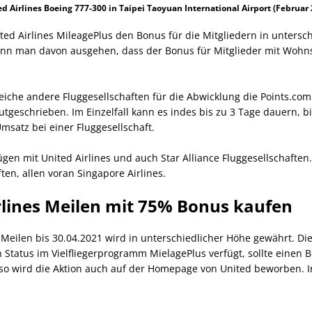
d Airlines Boeing 777-300 in Taipei Taoyuan International Airport (Februar
 Airlines MileagePlus den Bonus für die Mitgliedern in untersch
l kann man davon ausgehen, dass der Bonus für Mitglieder mit Wohns
reiche andere Fluggesellschaften für die Abwicklung die Points.co
utgeschrieben. Im Einzelfall kann es indes bis zu 3 Tage dauern, 
msatz bei einer Fluggesellschaft.
en mit United Airlines und auch Star Alliance Fluggesellschaften. 
ten, allen voran Singapore Airlines.
irlines Meilen mit 75% Bonus kaufen
Meilen bis 30.04.2021 wird in unterschiedlicher Höhe gewährt. Di
 Status im Vielfliegerprogramm MielagePlus verfügt, sollte eine
uso wird die Aktion auch auf der Homepage von United beworben. 