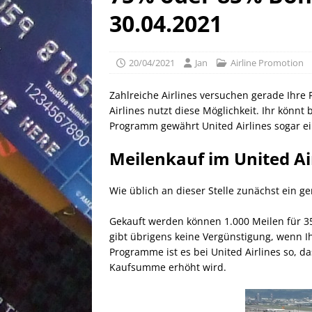
[ 02/05/2026 ]
50 EUR Ameri
30.04.2021
EXPRESS
[ 25/04/2026 ]
Anpassung W
20/04/2021
Jan
Airline Promotion
[ 03/08/2026 ]
10 EUR Deut
Zahlreiche Airlines versuchen gerade Ihre
Airlines nutzt diese Möglichkeit. Ihr könnt
Programm gewährt United Airlines sogar e
Meilenkauf im United A
Wie üblich an dieser Stelle zunächst ein g
Gekauft werden können 1.000 Meilen für 35
gibt übrigens keine Vergünstigung, wenn I
Programme ist es bei United Airlines so, 
Kaufsumme erhöht wird.