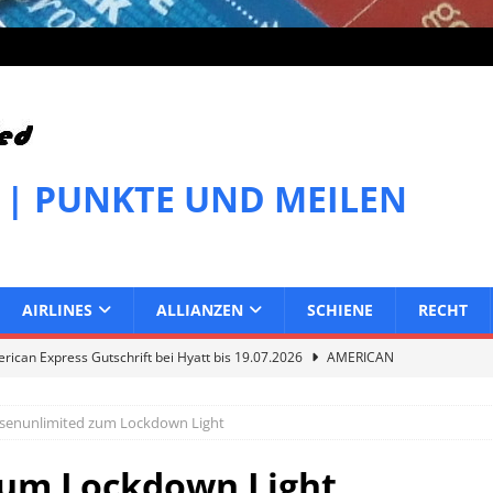
 | PUNKTE UND MEILEN
AIRLINES
ALLIANZEN
SCHIENE
RECHT
ican Express Gutschrift bei Hyatt bis 19.07.2026
AMERICAN
isenunlimited zum Lockdown Light
can Express Gutschrift bei Melia bis 31.07.2026
AMERICAN
zum Lockdown Light