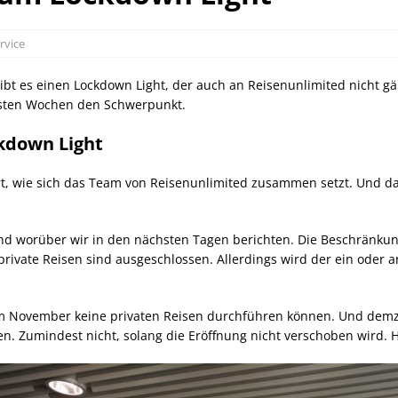
can Express Gutschrift bei IHG bis 27.07.2026
AMERICAN
rvice
orld of Hyatt Award Kategorien zum 20.05.2026
HOTEL NEWS
bt es einen Lockdown Light, der auch an Reisenunlimited nicht gä
sche Bahn Gutscheine mit Koppers bis 01.12.2026
SCHIENE
hsten Wochen den Schwerpunkt.
kdown Light
rt, wie sich das Team von Reisenunlimited zusammen setzt. Und da
e und worüber wir in den nächsten Tagen berichten. Die Beschränk
e private Reisen sind ausgeschlossen. Allerdings wird der ein oder
r im November keine privaten Reisen durchführen können. Und demz
n. Zumindest nicht, solang die Eröffnung nicht verschoben wird. H