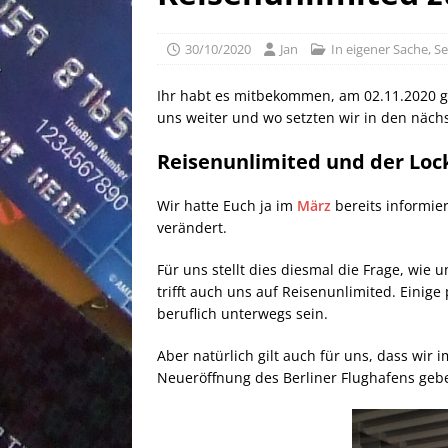
[ 02/05/2026 ]
50 EUR Ameri
EXPRESS
30/10/2020
Jan
In eigener Sache
,
Se
[ 25/04/2026 ]
Anpassung W
Ihr habt es mitbekommen, am 02.11.2020 gi
[ 03/08/2026 ]
10 EUR Deut
uns weiter und wo setzten wir in den näc
Reisenunlimited und der Loc
Wir hatte Euch ja im
März
bereits informie
verändert.
Für uns stellt dies diesmal die Frage, wi
trifft auch uns auf Reisenunlimited. Einig
beruflich unterwegs sein.
Aber natürlich gilt auch für uns, dass wi
Neueröffnung des Berliner Flughafens gebe