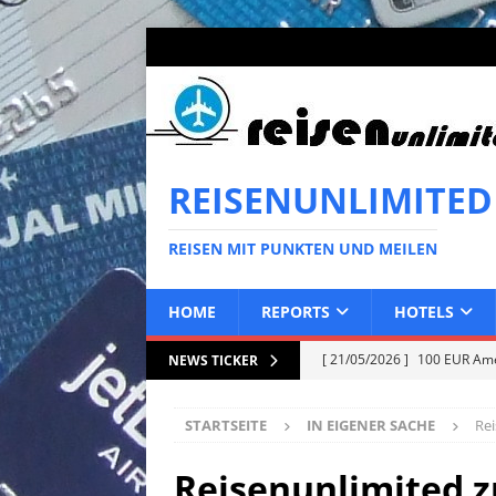
REISENUNLIMITED
REISEN MIT PUNKTEN UND MEILEN
HOME
REPORTS
HOTELS
[ 21/05/2026 ]
100 EUR Amer
NEWS TICKER
EXPRESS
STARTSEITE
IN EIGENER SACHE
Re
[ 10/05/2026 ]
50 EUR Ameri
EXPRESS
Reisenunlimited 