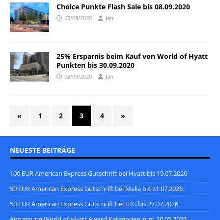
Choice Punkte Flash Sale bis 08.09.2020
05/09/2020
Jan
25% Ersparnis beim Kauf von World of Hyatt
Punkten bis 30.09.2020
05/09/2020
Jan
«
1
2
3
4
»
NEUESTE BEITRÄGE
100 EUR American Express Gutschrift bei Hyatt bis 19.07.2026
50 EUR American Express Gutschrift bei Melia bis 31.07.2026
50 EUR American Express Gutschrift bei IHG bis 27.07.2026
Anpassung World of Hyatt Award Kategorien zum 20.05.2026