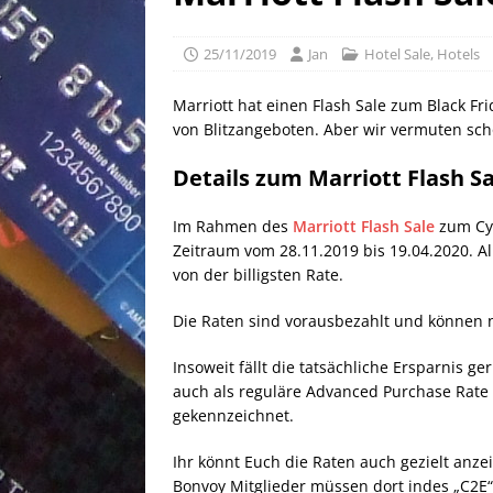
[ 25/04/2026 ]
Anpassung W
[ 04/04/2026 ]
Aktion für d
25/11/2019
Jan
Hotel Sale
,
Hotels
[ 21/05/2026 ]
100 EUR Amer
Marriott hat einen Flash Sale zum Black Fr
EXPRESS
von Blitzangeboten. Aber wir vermuten sch
Details zum
Marriott Flash 
Im Rahmen des
Marriott Flash Sale
zum Cyb
Zeitraum vom 28.11.2019 bis 19.04.2020. Al
von der billigsten Rate.
Die Raten sind vorausbezahlt und können 
Insoweit fällt die tatsächliche Ersparnis g
auch als reguläre Advanced Purchase Rate g
gekennzeichnet.
Ihr könnt Euch die Raten auch gezielt anze
Bonvoy Mitglieder müssen dort indes „C2E