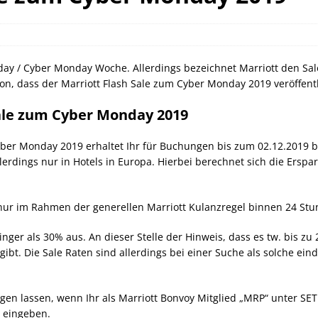
orld of Hyatt Award Kategorien zum 20.05.2026
HOTEL NEWS
ie Bahncard 50 bis Ende Juli 2026
SCHIENE
ican Express Gutschrift bei Hyatt bis 19.07.2026
AMERICAN
iday / Cyber Monday Woche. Allerdings bezeichnet Marriott den Sale
on, dass der Marriott Flash Sale zum Cyber Monday 2019 veröffent
Sale zum Cyber Monday 2019
er Monday 2019 erhaltet Ihr für Buchungen bis zum 02.12.2019 b
lerdings nur in Hotels in Europa. Hierbei berechnet sich die Erspa
nur im Rahmen der generellen Marriott Kulanzregel binnen 24 St
eringer als 30% aus. An dieser Stelle der Hinweis, dass es tw. bis z
ibt. Die Sale Raten sind allerdings bei einer Suche als solche ein
igen lassen, wenn Ihr als Marriott Bonvoy Mitglied „MRP“ unter SET
“ eingeben.