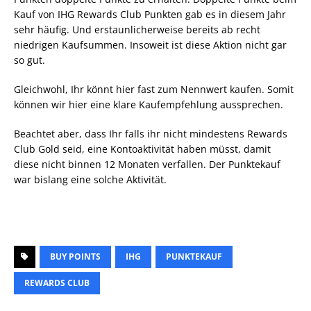
Kauf von IHG Rewards Club Punkten gab es in diesem Jahr
sehr häufig. Und erstaunlicherweise bereits ab recht
niedrigen Kaufsummen. Insoweit ist diese Aktion nicht gar
so gut.
Gleichwohl, Ihr könnt hier fast zum Nennwert kaufen. Somit
können wir hier eine klare Kaufempfehlung aussprechen.
Beachtet aber, dass Ihr falls ihr nicht mindestens Rewards
Club Gold seid, eine Kontoaktivität haben müsst, damit
diese nicht binnen 12 Monaten verfallen. Der Punktekauf
war bislang eine solche Aktivität.
BUY POINTS
IHG
PUNKTEKAUF
REWARDS CLUB