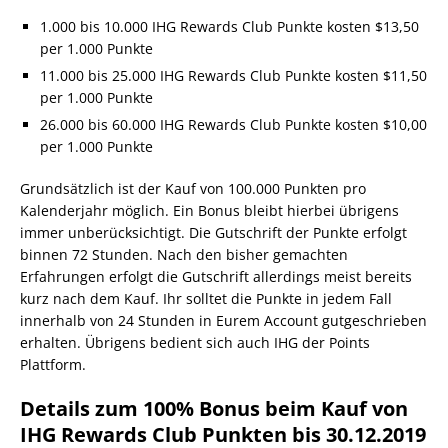
1.000 bis 10.000 IHG Rewards Club Punkte kosten $13,50
per 1.000 Punkte
11.000 bis 25.000 IHG Rewards Club Punkte kosten $11,50
per 1.000 Punkte
26.000 bis 60.000 IHG Rewards Club Punkte kosten $10,00
per 1.000 Punkte
Grundsätzlich ist der Kauf von 100.000 Punkten pro
Kalenderjahr möglich. Ein Bonus bleibt hierbei übrigens
immer unberücksichtigt. Die Gutschrift der Punkte erfolgt
binnen 72 Stunden. Nach den bisher gemachten
Erfahrungen erfolgt die Gutschrift allerdings meist bereits
kurz nach dem Kauf. Ihr solltet die Punkte in jedem Fall
innerhalb von 24 Stunden in Eurem Account gutgeschrieben
erhalten. Übrigens bedient sich auch IHG der Points
Plattform.
Details zum 100% Bonus beim Kauf von
IHG Rewards Club Punkten bis 30.12.2019