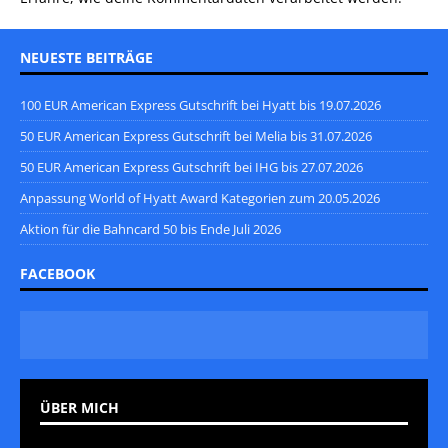
NEUESTE BEITRÄGE
100 EUR American Express Gutschrift bei Hyatt bis 19.07.2026
50 EUR American Express Gutschrift bei Melia bis 31.07.2026
50 EUR American Express Gutschrift bei IHG bis 27.07.2026
Anpassung World of Hyatt Award Kategorien zum 20.05.2026
Aktion für die Bahncard 50 bis Ende Juli 2026
FACEBOOK
ÜBER MICH