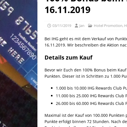
[ 02/05/2026 ]
50 EUR Ameri
16.11.2019
EXPRESS
[ 25/04/2026 ]
Anpassung W
03/11/2019
Jan
Hotel Promotion
,
H
[ 03/08/2026 ]
10 EUR Deut
Bei IHG geht es mit dem Verkauf von Punkt
16.11.2019. Wir beschreiben die Aktion na
Details zum Kauf
Bevor wir Euch den 100% Bonus beim Kauf v
Punkten. Dieser ist in Schritten zu 1.000 P
1.000 bis 10.000 IHG Rewards Club P
11.000 bis 25.000 IHG Rewards Club 
26.000 bis 60.000 IHG Rewards Club 
Maximal ist der Kauf von 100.000 Punkten p
Punkte erfolgt binnen 72 Stunden. Nach den