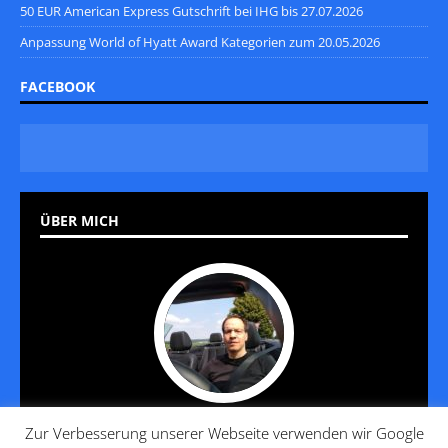
50 EUR American Express Gutschrift bei IHG bis 27.07.2026
Anpassung World of Hyatt Award Kategorien zum 20.05.2026
FACEBOOK
ÜBER MICH
Zur Verbesserung unserer Webseite verwenden wir Google
Jan reist seit 20 Jahren und hat es gelernt, diese Reise so