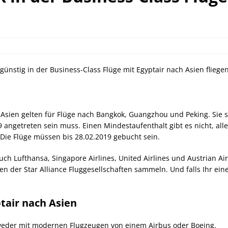
orld of Hyatt Award Kategorien zum 20.05.2026
HOTEL NEWS
ie Bahncard 50 bis Ende Juli 2026
SCHIENE
ican Express Gutschrift bei Hyatt bis 19.07.2026
AMERICAN
ünstig in der Business-Class Flüge mit Egyptair nach Asien fliegen
 Asien gelten für Flüge nach Bangkok, Guangzhou und Peking. Sie 
 angetreten sein muss. Einen Mindestaufenthalt gibt es nicht, aller
Die Flüge müssen bis 28.02.2019 gebucht sein.
 auch Lufthansa, Singapore Airlines, United Airlines und Austrian A
 der Star Alliance Fluggesellschaften sammeln. Und falls Ihr eine
ptair nach Asien
tweder mit modernen Flugzeugen von einem Airbus oder Boeing.