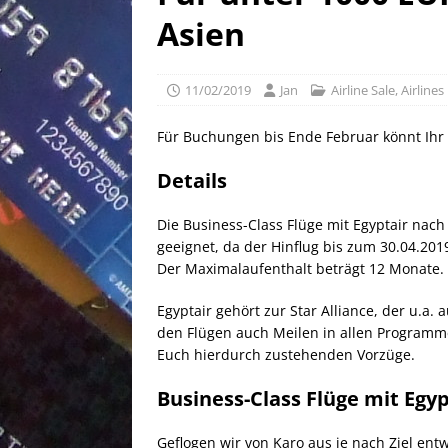
[ 25/04/2026 ]
Anpassung W
Asien
[ 04/04/2026 ]
Aktion für d
[ 21/05/2026 ]
100 EUR Amer
11/02/2019
Jan
Airline Sale
,
Airlines
EXPRESS
Für Buchungen bis Ende Februar könnt Ihr g
Details
Die Business-Class Flüge mit Egyptair nach
geeignet, da der Hinflug bis zum 30.04.2019
Der Maximalaufenthalt beträgt 12 Monate. 
Egyptair gehört zur Star Alliance, der u.a.
den Flügen auch Meilen in allen Programmen
Euch hierdurch zustehenden Vorzüge.
Business-Class Flüge mit Egy
Geflogen wir von Karo aus je nach Ziel en