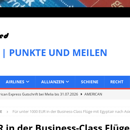
 | PUNKTE UND MEILEN
AIRLINES
ALLIANZEN
SCHIENE
RECHT
can Express Gutschrift bei Melia bis 31.07.2026
AMERICAN
E
Für unter 1000 EUR in der Business-Class Flüge mit Egyptair nach As
can Express Gutschrift bei IHG bis 27.07.2026
AMERICAN
 in der Business-Class Flüge