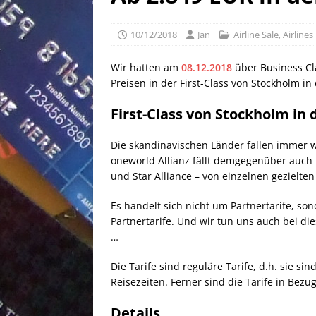
[ 02/05/2026 ]
50 EUR Ameri
EXPRESS
10/12/2018
Jan
Airline Sale
,
Airlines
[ 25/04/2026 ]
Anpassung W
Wir hatten am
08.12.2018
über Business Cla
[ 03/08/2026 ]
10 EUR Deut
Preisen in der First-Class von Stockholm in 
First-Class von Stockholm in 
Die skandinavischen Länder fallen immer wie
oneworld Allianz fällt demgegenüber auch m
und Star Alliance – von einzelnen gezielte
Es handelt sich nicht um Partnertarife, so
Partnertarife. Und wir tun uns auch bei die
…
Die Tarife sind reguläre Tarife, d.h. sie 
Reisezeiten. Ferner sind die Tarife in Bez
Details