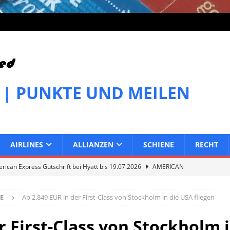
 | PUNKTE UND MEILEN
AIRLINES
ALLIANZEN
SCHIENE
RECHT
ican Express Gutschrift bei Hyatt bis 19.07.2026
AMERICAN
E
Ab 2.849 EUR in der First-Class von Stockholm in die USA fliegen
can Express Gutschrift bei Melia bis 31.07.2026
AMERICAN
r First-Class von Stockholm i