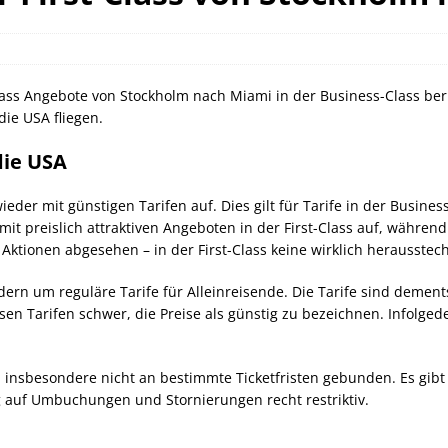
can Express Gutschrift bei IHG bis 27.07.2026
AMERICAN
orld of Hyatt Award Kategorien zum 20.05.2026
HOTEL NEWS
ss Angebote von Stockholm nach Miami in der Business-Class beric
sche Bahn Gutscheine mit Koppers bis 01.12.2026
SCHIENE
die USA fliegen.
die USA
der mit günstigen Tarifen auf. Dies gilt für Tarife in der Business-
it preislich attraktiven Angeboten in der First-Class auf, währen
n Aktionen abgesehen – in der First-Class keine wirklich herausst
ndern um reguläre Tarife für Alleinreisende. Die Tarife sind demen
sen Tarifen schwer, die Preise als günstig zu bezeichnen. Infolged
sind insbesondere nicht an bestimmte Ticketfristen gebunden. Es gib
ug auf Umbuchungen und Stornierungen recht restriktiv.