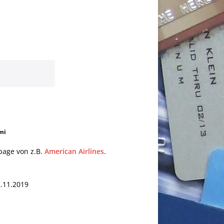
mi
page von z.B.
American Airlines
.
2.11.2019