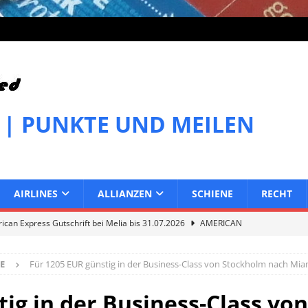
 | PUNKTE UND MEILEN
AIRLINES
ALLIANZEN
SCHIENE
RECHT
can Express Gutschrift bei Melia bis 31.07.2026
AMERICAN
E
Für 1205 EUR günstig in der Business-Class von Stockholm nach Miam
can Express Gutschrift bei IHG bis 27.07.2026
AMERICAN
tig in der Business-Class v