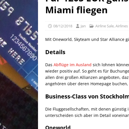
[ 25/04/2026 ]
Anpassung W
Miami fliegen
[ 04/04/2026 ]
Aktion für d
[ 21/05/2026 ]
100 EUR Amer
08/12/2018
Jan
Airline Sale
,
Airlines
EXPRESS
Mit Oneworld, Skyteam und Star Alliance g
Details
Das
Abflüge im Ausland
sich lohnen können
wieder positiv auf. So geht es für Buchung
allen drei großen Allianzen angeboten, daz
angehören über deren Homepage buchen, so 
Business-Class von Stockhol
Die Fluggesellschaften, mit denen günstig 
unterscheiden sich aber im Detail voneinan
Oneworld