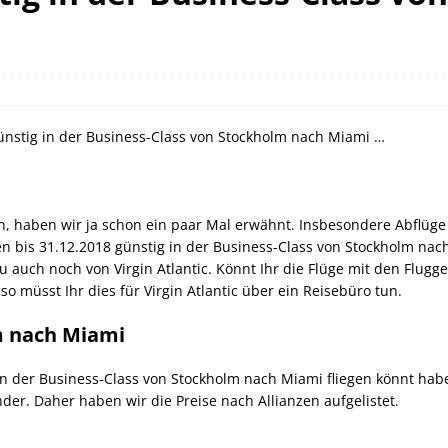
orld of Hyatt Award Kategorien zum 20.05.2026
HOTEL NEWS
ie Bahncard 50 bis Ende Juli 2026
SCHIENE
ican Express Gutschrift bei Hyatt bis 19.07.2026
AMERICAN
ünstig in der Business-Class von Stockholm nach Miami …
, haben wir ja schon ein paar Mal erwähnt. Insbesondere Abflüge 
en bis 31.12.2018 günstig in der Business-Class von Stockholm nac
u auch noch von Virgin Atlantic. Könnt Ihr die Flüge mit den Flugge
müsst Ihr dies für Virgin Atlantic über ein Reisebüro tun.
m nach Miami
in der Business-Class von Stockholm nach Miami fliegen könnt habe
der. Daher haben wir die Preise nach Allianzen aufgelistet.