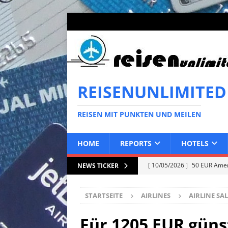
REISENUNLIMITED
REISEN MIT PUNKTEN UND MEILEN
HOME
REPORTS
HOTELS
[ 10/05/2026 ]
50 EUR Ameri
NEWS TICKER
EXPRESS
STARTSEITE
AIRLINES
AIRLINE SAL
[ 02/05/2026 ]
50 EUR Ameri
EXPRESS
Für 1205 EUR güns