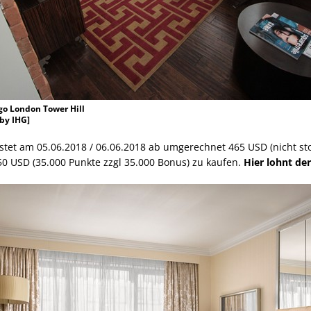
go London Tower Hill
 by IHG]
stet am 05.06.2018 / 06.06.2018 ab umgerechnet 465 USD (nicht stor
50 USD (35.000 Punkte zzgl 35.000 Bonus) zu kaufen.
Hier lohnt der