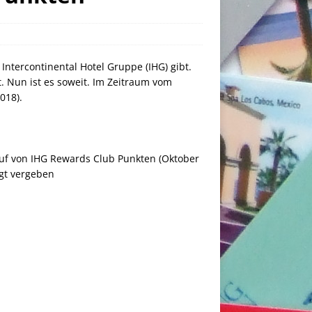
ntercontinental Hotel Gruppe (IHG) gibt.
. Nun ist es soweit. Im Zeitraum vom
018).
uf von IHG Rewards Club Punkten (Oktober
lgt vergeben