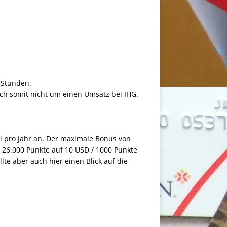
 Stunden.
ich somit nicht um einen Umsatz bei IHG.
l pro Jahr an. Der maximale Bonus von
 26.000 Punkte auf 10 USD / 1000 Punkte
lte aber auch hier einen Blick auf die