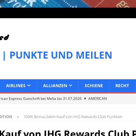
 | PUNKTE UND MEILEN
AIRLINES
ALLIANZEN
SCHIENE
RECHT
can Express Gutschrift bei Melia bis 31.07.2026
AMERICAN
OTION
100% Bonus beim Kauf von IHG Rewards Club Punkten
can Express Gutschrift bei IHG bis 27.07.2026
AMERICAN
Kauf von IHG Rewards Club 