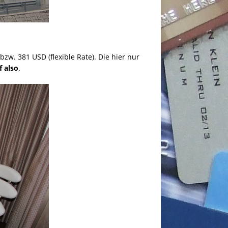
zw. 381 USD (flexible Rate). Die hier nur
f also
.