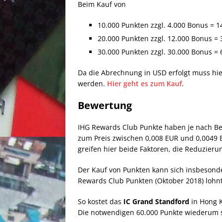
Beim Kauf von
10.000 Punkten zzgl. 4.000 Bonus = 1
20.000 Punkten zzgl. 12.000 Bonus = 
30.000 Punkten zzgl. 30.000 Bonus = 
Da die Abrechnung in USD erfolgt muss hie
werden.
Hier geht es zum Kauf
.
Bewertung
IHG Rewards Club Punkte haben je nach Bet
zum Preis zwischen 0,008 EUR und 0,0049 EU
greifen hier beide Faktoren, die Reduzier
Der Kauf von Punkten kann sich insbesonde
Rewards Club Punkten (Oktober 2018) lohnt
So kostet das
IC Grand Standford
in Hong K
Die notwendigen 60.000 Punkte wiederum si