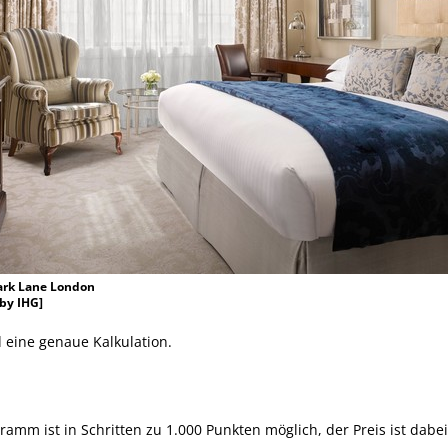
ark Lane London
 by IHG]
d eine genaue Kalkulation.
amm ist in Schritten zu 1.000 Punkten möglich, der Preis ist dabe