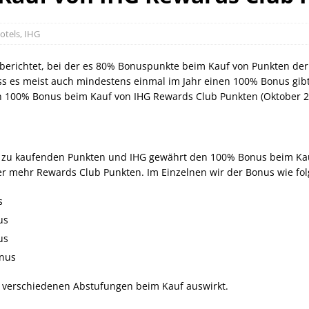
orld of Hyatt Award Kategorien zum 20.05.2026
HOTEL NEWS
ie Bahncard 50 bis Ende Juli 2026
SCHIENE
otels
,
IHG
ican Express Gutschrift bei Hyatt bis 19.07.2026
AMERICAN
berichtet, bei der es 80% Bonuspunkte beim Kauf von Punkten der I
s es meist auch mindestens einmal im Jahr einen 100% Bonus gibt
nen 100% Bonus beim Kauf von IHG Rewards Club Punkten (Oktober 2
r zu kaufenden Punkten und IHG gewährt den 100% Bonus beim Ka
er mehr Rewards Club Punkten. Im Einzelnen wir der Bonus wie fo
s
us
us
onus
ie verschiedenen Abstufungen beim Kauf auswirkt.