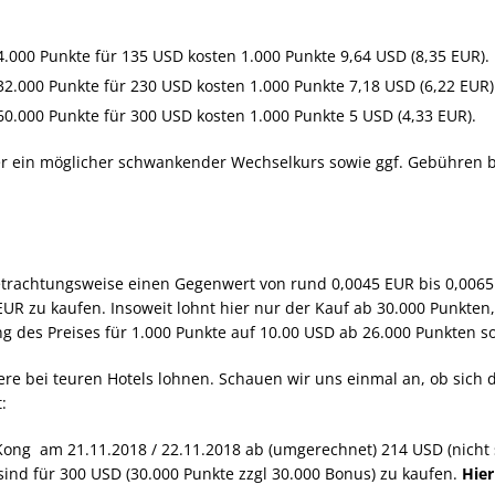
4.000 Punkte für 135 USD kosten 1.000 Punkte 9,64 USD (8,35 EUR).
32.000 Punkte für 230 USD kosten 1.000 Punkte 7,18 USD (6,22 EUR)
60.000 Punkte für 300 USD kosten 1.000 Punkte 5 USD (4,33 EUR).
r ein möglicher schwankender Wechselkurs sowie ggf. Gebühren be
rachtungsweise einen Gegenwert von rund 0,0045 EUR bis 0,0065 E
R zu kaufen. Insoweit lohnt hier nur der Kauf ab 30.000 Punkten, 
ung des Preises für 1.000 Punkte auf 10.00 USD ab 26.000 Punkten 
re bei teuren Hotels lohnen. Schauen wir uns einmal an, ob sich
:
ong am 21.11.2018 / 22.11.2018 ab (umgerechnet) 214 USD (nicht st
nd für 300 USD (30.000 Punkte zzgl 30.000 Bonus) zu kaufen.
Hier