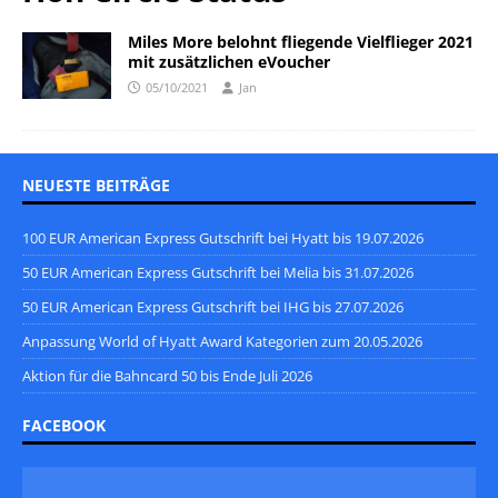
Miles More belohnt fliegende Vielflieger 2021
mit zusätzlichen eVoucher
05/10/2021
Jan
NEUESTE BEITRÄGE
100 EUR American Express Gutschrift bei Hyatt bis 19.07.2026
50 EUR American Express Gutschrift bei Melia bis 31.07.2026
50 EUR American Express Gutschrift bei IHG bis 27.07.2026
Anpassung World of Hyatt Award Kategorien zum 20.05.2026
Aktion für die Bahncard 50 bis Ende Juli 2026
FACEBOOK