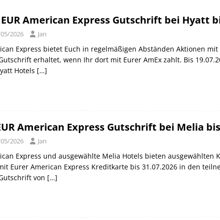
can Express Gutschrift bei IHG bis 27.07.2026
AMERICAN
 EUR American Express Gutschrift bei Hyatt bi
/05/2026
Jan
orld of Hyatt Award Kategorien zum 20.05.2026
HOTEL NEWS
can Express bietet Euch in regelmäßigen Abständen Aktionen mit 
sche Bahn Gutscheine mit Koppers bis 01.12.2026
SCHIENE
Gutschrift erhaltet, wenn Ihr dort mit Eurer AmEx zahlt. Bis 19.07.2
yatt Hotels
[…]
EUR American Express Gutschrift bei Melia bis
/05/2026
Jan
can Express und ausgewählte Melia Hotels bieten ausgewählten Ku
it Eurer American Express Kreditkarte bis 31.07.2026 in den teiln
Gutschrift von
[…]