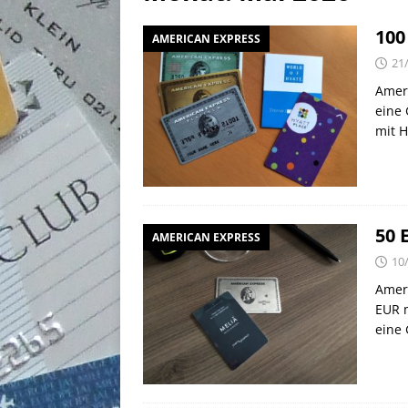
[ 02/05/2026 ]
50 EUR Ameri
100
AMERICAN EXPRESS
EXPRESS
21
[ 25/04/2026 ]
Anpassung W
Ameri
[ 03/08/2026 ]
10 EUR Deut
eine 
mit H
50 
AMERICAN EXPRESS
10
Ameri
EUR m
eine 