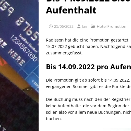
[ 02/05/2026 ]
50 EUR Ameri
Aufenthalt
EXPRESS
[ 25/04/2026 ]
Anpassung W
25/06/2022
Jan
Hotel Promotion
[ 03/08/2026 ]
10 EUR Deut
Radisson hat die eine Promotion gestartet.
15.07.2022 gebucht haben. Nachfolgend sag
zusammengefasst.
Bis 14.09.2022 pro Aufe
Die Promotion gilt ab sofort bis 14.09.202
vergangenen Sommer gibt es die Punkte die
Die Buchung muss nach den der Registrie
keine Aufenthalte, die vor dem Beginn der
sollen also vor allem neue Buchungen, nich
buchen.