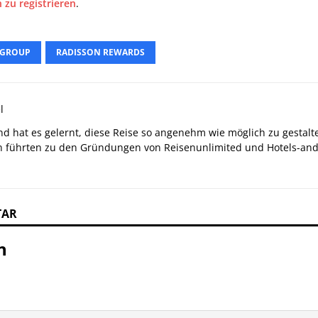
 zu registrieren
.
 GROUP
RADISSON REWARDS
l
 und hat es gelernt, diese Reise so angenehm wie möglich zu gestalt
 führten zu den Gründungen von Reisenunlimited und Hotels-and-
TAR
n