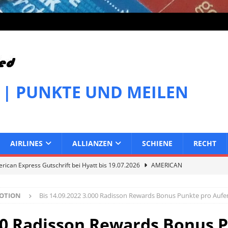
 | PUNKTE UND MEILEN
AIRLINES
ALLIANZEN
SCHIENE
RECHT
ican Express Gutschrift bei Hyatt bis 19.07.2026
AMERICAN
OTION
Bis 14.09.2022 3.000 Radisson Rewards Bonus Punkte pro Aufe
can Express Gutschrift bei Melia bis 31.07.2026
AMERICAN
000 Radisson Rewards Bonus 