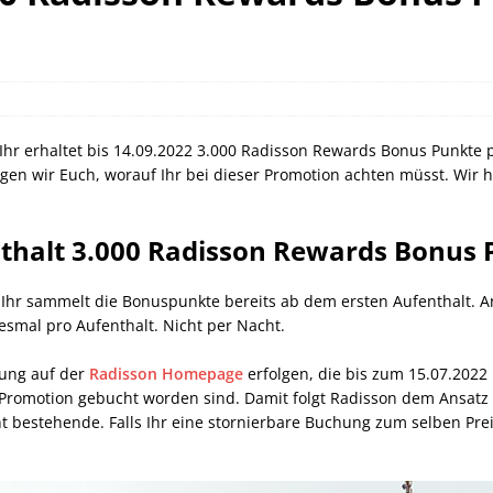
can Express Gutschrift bei IHG bis 27.07.2026
AMERICAN
orld of Hyatt Award Kategorien zum 20.05.2026
HOTEL NEWS
sche Bahn Gutscheine mit Koppers bis 01.12.2026
SCHIENE
 Ihr erhaltet bis 14.09.2022 3.000 Radisson Rewards Bonus Punkte p
en wir Euch, worauf Ihr bei dieser Promotion achten müsst. Wir h
nthalt 3.000 Radisson Rewards Bonus
2. Ihr sammelt die Bonuspunkte bereits ab dem ersten Aufenthalt. A
smal pro Aufenthalt. Nicht per Nacht.
rung auf der
Radisson Homepage
erfolgen, die bis zum 15.07.2022 m
 Promotion gebucht worden sind. Damit folgt Radisson dem Ansatz 
t bestehende. Falls Ihr eine stornierbare Buchung zum selben Preis