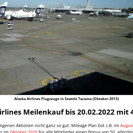
Alaska Airlines Flugzeuge in Seattle Tacoma (Oktober 2013)
rlines Meilenkauf bis 20.02.2022 mit
gangenen Aktionen nicht ganz so gut. Mileage Plan bot z.B. im
Augus
ts im
Oktober 2020
für alle Mitglieder einen Bonus von 50, allerdin