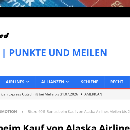
 | PUNKTE UND MEILEN
AIRLINES
ALLIANZEN
SCHIENE
RECHT
can Express Gutschrift bei Melia bis 31.07.2026
AMERICAN
ROMOTION
Bis zu 40% Bonus beim Kauf von Alaska Airlines Meilen bis 
can Express Gutschrift bei IHG bis 27.07.2026
AMERICAN
beim Kauf von Alaska Airline