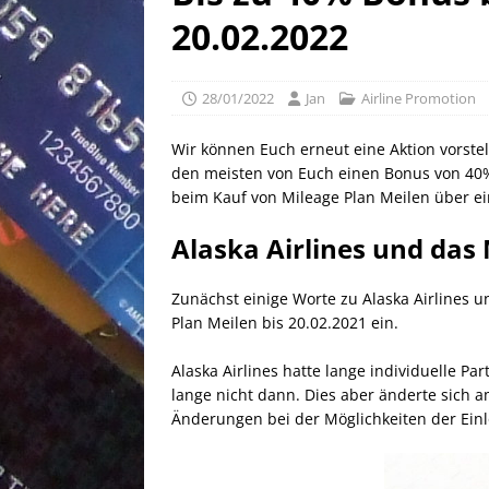
[ 25/04/2026 ]
Anpassung W
20.02.2022
[ 04/04/2026 ]
Aktion für d
[ 21/05/2026 ]
100 EUR Amer
28/01/2022
Jan
Airline Promotion
EXPRESS
Wir können Euch erneut eine Aktion vorstel
den meisten von Euch einen Bonus von 40% 
beim Kauf von Mileage Plan Meilen über ei
Alaska Airlines und da
Zunächst einige Worte zu Alaska Airlines
Plan Meilen bis 20.02.2021 ein.
Alaska Airlines hatte lange individuelle Pa
lange nicht dann. Dies aber änderte sich 
Änderungen bei der Möglichkeiten der Einl