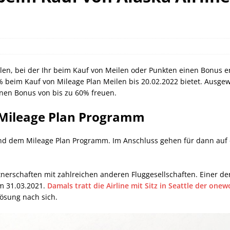
orld of Hyatt Award Kategorien zum 20.05.2026
HOTEL NEWS
ie Bahncard 50 bis Ende Juli 2026
SCHIENE
ican Express Gutschrift bei Hyatt bis 19.07.2026
AMERICAN
len, bei der Ihr beim Kauf von Meilen oder Punkten einen Bonus erh
beim Kauf von Mileage Plan Meilen bis 20.02.2022 bietet. Ausgew
nen Bonus von bis zu 60% freuen.
s Mileage Plan Programm
 und dem Mileage Plan Programm. Im Anschluss gehen für dann au
rtnerschaften mit zahlreichen anderen Fluggesellschaften. Einer de
am 31.03.2021.
Damals tratt die Airline mit Sitz in Seattle der onewo
ösung nach sich.