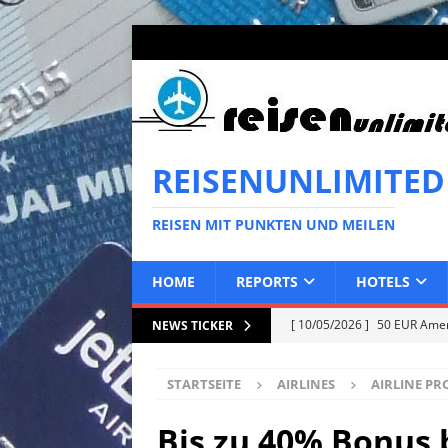
REISENUNLIMITED
REISEN MIT PUNKTEN UND MEILEN
HOME
REPORTS
HOTELS
[ 10/05/2026 ]
50 EUR Ameri
NEWS TICKER
EXPRESS
STARTSEITE
AIRLINES
AIRLINE P
[ 02/05/2026 ]
50 EUR Ameri
EXPRESS
Bis zu 40% Bonus 