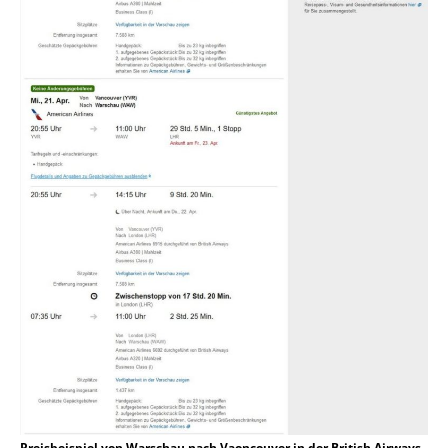
Preisbeispiel von Warschau nach Vaoncouver in der British Airways