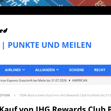
 | PUNKTE UND MEILEN
AIRLINES
ALLIANZEN
SCHIENE
RECHT
can Express Gutschrift bei Melia bis 31.07.2026
AMERICAN
OTION
100% Bonus beim Kauf von IHG Rewards Club Punkten bis 31.
can Express Gutschrift bei IHG bis 27.07.2026
AMERICAN
Kauf von IHG Rewards Club 