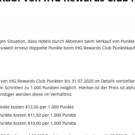
orld of Hyatt Award Kategorien zum 20.05.2026
HOTEL NEWS
ie Bahncard 50 bis Ende Juli 2026
SCHIENE
ican Express Gutschrift bei Hyatt bis 19.07.2026
AMERICAN
gen Situation, dass Hotels durch Aktionen beim Verkauf von Punkt
insoweit erneut doppelte Punkte beim IHG Rewards Club Punktekauf 
on IHG Rewards Club Punkten bis 31.07.2020 im Details vorstelle
in Schritten zu 1.000 Punkten möglich. Hierbei ist der Preis ist a
ünstiger werden diese im Verhältnis.
unkte kosten $13,50 per 1.000 Punkte
Punkte kosten $11,50 per 1.000 Punkte
Punkte kosten $10,00 per 1.000 Punkte