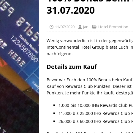
[ 25/04/2026 ]
Anpassung W
31.07.2020
[ 04/04/2026 ]
Aktion für d
[ 21/05/2026 ]
100 EUR Amer
11/07/2020
Jan
Hotel Promotion
EXPRESS
Wenig verwunderlich ist in der gegenwärti
InterContinental Hotel Group bietet Euch 
nachfolgend.
Details zum Kauf
Bevor wir Euch den 100% Bonus beim Kauf v
Kauf von Rewards Club Punkten. Dieser ist 
Punkten. Je mehr Punkte Ihr kauft, desto g
1.000 bis 10.000 IHG Rewards Club P
11.000 bis 25.000 IHG Rewards Club 
26.000 bis 60.000 IHG Rewards Club 