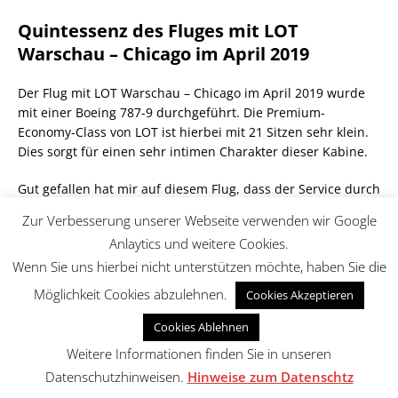
Quintessenz des Fluges mit LOT
Warschau – Chicago im April 2019
Der Flug mit LOT Warschau – Chicago im April 2019 wurde
mit einer Boeing 787-9 durchgeführt. Die Premium-
Economy-Class von LOT ist hierbei mit 21 Sitzen sehr klein.
Dies sorgt für einen sehr intimen Charakter dieser Kabine.
Gut gefallen hat mir auf diesem Flug, dass der Service durch
die Crew geleistet wurde, die auch für die Business-Class
Zur Verbesserung unserer Webseite verwenden wir Google
verantwortlich ist. Das spürte man sowohl im Blick auf
Anlaytics und weitere Cookies.
Freundlichkeit als auch auf die Serviceattitude. Dies ist
Wenn Sie uns hierbei nicht unterstützen möchte, haben Sie die
indes nicht per se der Fall.
Möglichkeit Cookies abzulehnen.
Cookies Akzeptieren
Man merkt, dass LOT die Premium-Economy-Class als über
der Economy-Class ansiedelt. Dies beginnt mit der
Cookies Ablehnen
bevorzugten Behandlung auf den Zubringerflügen und
Weitere Informationen finden Sie in unseren
endet mit Porzellangeschirr und Glass anstelle von Alu und
Datenschutzhinweisen.
Hinweise zum Datenschtz
Plastik. Sicherlich, dies sind Kleinigkeiten, aber mit diesen