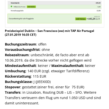
Preisbeispiel Dublin – San Francisco (ow) mit TAP Air Portugal
(27.01.2019 16:35 CET)
Buchungszeitraum
: offen
Vorausbuchungsfrist
: ohne
Reisezeitraum
: unbeschränkt, de facto aber erst ab
10.06.2019, da die Strecke vorher nicht geflogen wird
Mindestaufenthalt
: keiner /
Maximalaufenthalt:
keiner
Umbuchung
: 140 EUR (zzgl. etwaiger Tarifdifferenz)
Rückerstattung
: 115 EUR
Buchungsklasse:
J (JIEEXI0D)
Stopover
: gestattet (einer frei, einer für 75 EUR)
Transfers
: in Lissabon, Routing DUB – LIS – SFO. Weitere
Transfers verteuern den Flug um rund 1.050 USD und sind
damit uninteressant.