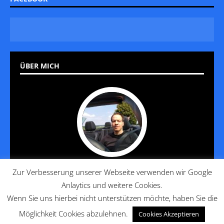
ÜBER MICH
Zur Verbesserung unserer Webseite verwenden wir Google
Jan reist seit 20 Jahren und hat es gelernt, diese Reise so
Anlaytics und weitere Cookies.
angenehm wie möglich zu gestalten. Die häufigen Fragen von
Kollegen, Freunden und Bekannten führten zu den
Wenn Sie uns hierbei nicht unterstützen möchte, haben Sie die
Gründungen von Reisenunlimited und Hotels-and-Travel.
Möglichkeit Cookies abzulehnen.
Cookies Akzeptieren