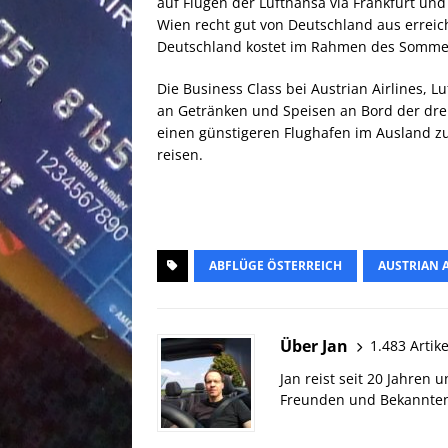
auf Flügen der Lufthansa via Frankfurt un
Wien recht gut von Deutschland aus errei
Deutschland kostet im Rahmen des Sommers
Die Business Class bei Austrian Airlines, L
an Getränken und Speisen an Bord der dre
einen günstigeren Flughafen im Ausland zu
reisen.
ABFLÜGE ÖSTERREICH
AUSTRIAN A
Über Jan
1.483 Artike
Jan reist seit 20 Jahren
Freunden und Bekannten