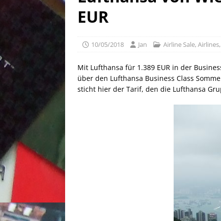
[ 25/04/2026 ]
Anpassung W
EUR
[ 04/04/2026 ]
Aktion für d
[ 21/05/2026 ]
100 EUR Amer
10/05/2018
Jan
Airline Sale
,
Airlines
EXPRESS
Mit Lufthansa für 1.389 EUR in der Busine
über den Lufthansa Business Class Sommer 
sticht hier der Tarif, den die Lufthansa 