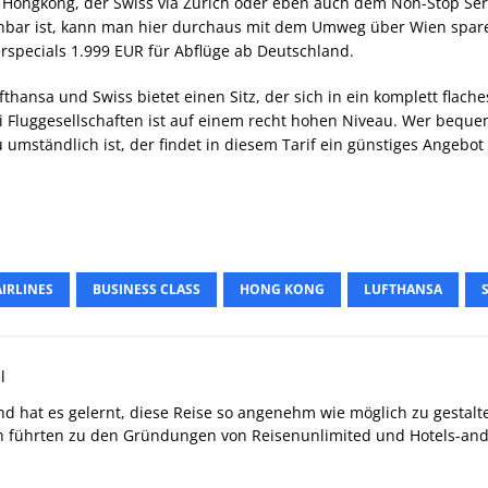
d Hongkong, der Swiss via Zürich oder eben auch dem Non-Stop Serv
chbar ist, kann man hier durchaus mit dem Umweg über Wien sparen
pecials 1.999 EUR für Abflüge ab Deutschland.
ufthansa und Swiss bietet einen Sitz, der sich in ein komplett flac
i Fluggesellschaften ist auf einem recht hohen Niveau. Wer beq
 umständlich ist, der findet in diesem Tarif ein günstiges Angeb
IRLINES
BUSINESS CLASS
HONG KONG
LUFTHANSA
l
 und hat es gelernt, diese Reise so angenehm wie möglich zu gestalt
 führten zu den Gründungen von Reisenunlimited und Hotels-and-