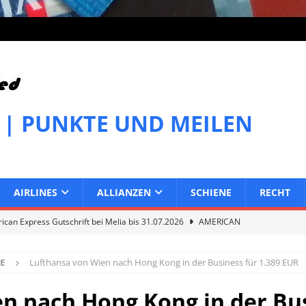
 | PUNKTE UND MEILEN
AIRLINES
ALLIANZEN
SCHIENE
RECHT
can Express Gutschrift bei Melia bis 31.07.2026
AMERICAN
E
Lufthansa von Wien nach Hong Kong in der Business für 1.389 EUR
can Express Gutschrift bei IHG bis 27.07.2026
AMERICAN
n nach Hong Kong in der Bus