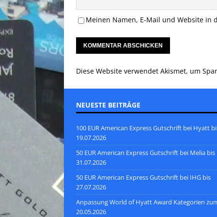
Meinen Namen, E-Mail und Website in d
Diese Website verwendet Akismet, um Spa
NEUESTE BEITRÄGE
100 EUR American Express Gutschrift bei Hyatt bi
19.07.2026
50 EUR American Express Gutschrift bei Melia bis
31.07.2026
50 EUR American Express Gutschrift bei IHG bis
27.07.2026
Anpassung World of Hyatt Award Kategorien zu
20.05.2026