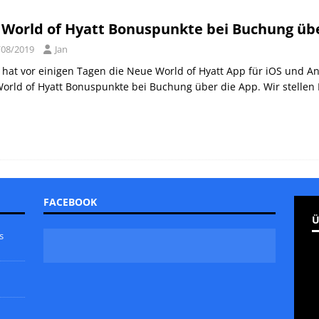
orld of Hyatt Award Kategorien zum 20.05.2026
HOTEL NEWS
 World of Hyatt Bonuspunkte bei Buchung über
ie Bahncard 50 bis Ende Juli 2026
SCHIENE
/08/2019
Jan
ican Express Gutschrift bei Hyatt bis 19.07.2026
AMERICAN
 hat vor einigen Tagen die Neue World of Hyatt App für iOS und And
orld of Hyatt Bonuspunkte bei Buchung über die App. Wir stellen
FACEBOOK
Ü
s