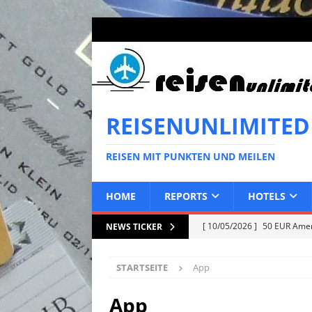
REISENUNLIMITED
REISEN MIT PUNKTEN UND MEILEN
HOME
REPORTS
HOTELS
[ 10/05/2026 ]
50 EUR Ameri
NEWS TICKER
EXPRESS
STARTSEITE
App
[ 02/05/2026 ]
50 EUR Ameri
EXPRESS
App