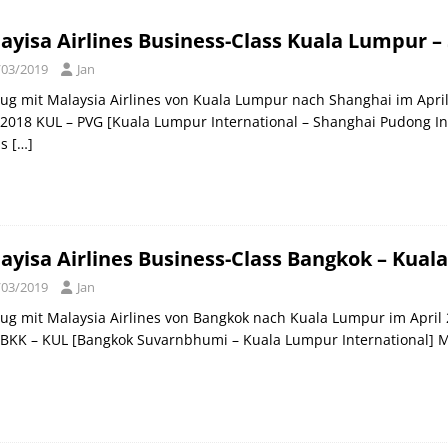
orld of Hyatt Award Kategorien zum 20.05.2026
HOTEL NEWS
ayisa Airlines Business-Class Kuala Lumpur – 
ie Bahncard 50 bis Ende Juli 2026
SCHIENE
/03/2019
Jan
ican Express Gutschrift bei Hyatt bis 19.07.2026
AMERICAN
lug mit Malaysia Airlines von Kuala Lumpur nach Shanghai im April 
 2018 KUL – PVG [Kuala Lumpur International – Shanghai Pudong Int
us
[…]
ayisa Airlines Business-Class Bangkok – Kuala
/03/2019
Jan
lug mit Malaysia Airlines von Bangkok nach Kuala Lumpur im April 2
BKK – KUL [Bangkok Suvarnbhumi – Kuala Lumpur International] MH