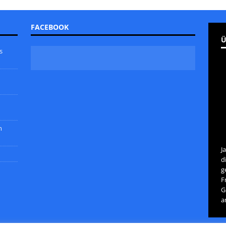
FACEBOOK
Ü
s
m
J
d
g
F
G
a